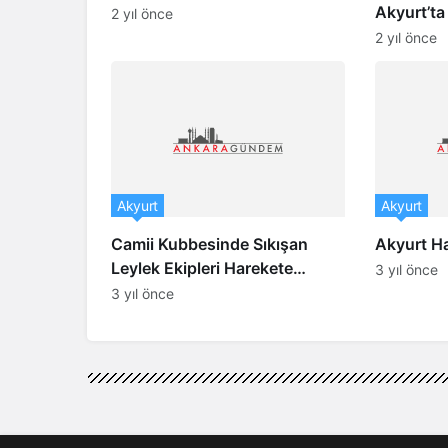
Akyurt’ta
2 yıl önce
Akyurt’t
2 yıl önce
Akyurt
Akyurt
Camii Kubbesinde Sıkışan
Akyurt H
Leylek Ekipleri Harekete
3 yıl önce
Geçirdi
3 yıl önce