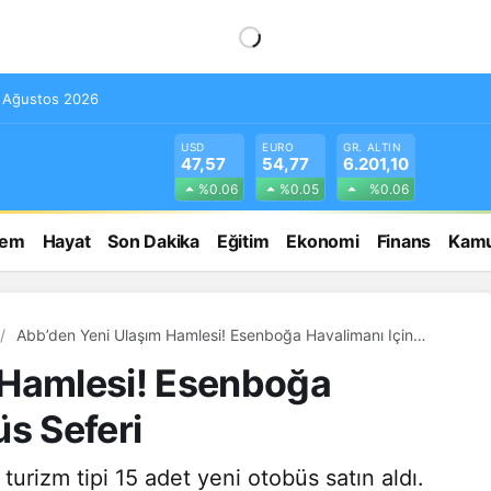
8 Ağustos 2026
USD
EURO
GR. ALTIN
47,57
54,77
6.201,10
%0.06
%0.05
%0.06
dem
Hayat
Son Dakika
Eğitim
Ekonomi
Finans
Kamu
Abb’den Yeni Ulaşım Hamlesi! Esenboğa Havalimanı Için
Otobüs Seferi
 Hamlesi! Esenboğa
üs Seferi
rizm tipi 15 adet yeni otobüs satın aldı.