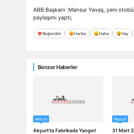
ABB Başkanı Mansur Yavaş, yeni otobüs
paylaşımı yaptı;
Beğendim
Harika
Haha
Vay
Benzer Haberler
Akyurt
Akyurt
Akyurt’ta Fabrikada Yangın!
31 Mart 2