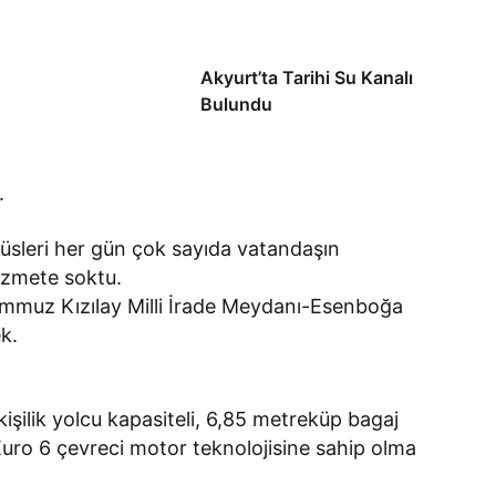
Akyurt’ta Tarihi Su Kanalı
Bulundu
ı.
üsleri her gün çok sayıda vatandaşın
hizmete soktu.
emmuz Kızılay Milli İrade Meydanı-Esenboğa
ek.
şilik yolcu kapasiteli, 6,85 metreküp bagaj
Euro 6 çevreci motor teknolojisine sahip olma