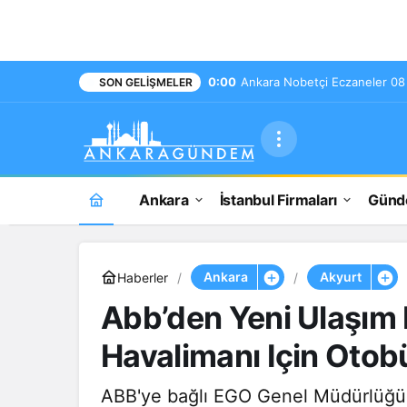
0:00
Ankara Nobetçi Eczaneler 0
SON GELIŞMELER
Ankara
İstanbul Firmaları
Gün
Ankara
Akyurt
Haberler
Abb’den Yeni Ulaşım
Havalimanı Için Otob
ABB'ye bağlı EGO Genel Müdürlüğü tu