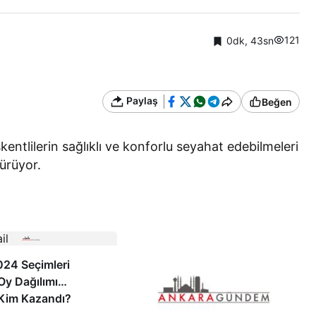
121
0dk, 43sn
Paylaş
Beğen
ntlilerin sağlıklı ve konforlu seyahat edebilmeleri
dürüyor.
024 Seçimleri
 Oy Dağılımı…
 Kim Kazandı?