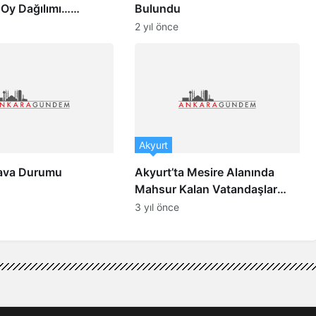
 Oy Dağılımı…
Bulundu
a Kim Kazandı?
2 yıl önce
Akyurt
ava Durumu
Akyurt’ta Mesire Alanında
Mahsur Kalan Vatandaşlar
Kurtarıldı
3 yıl önce