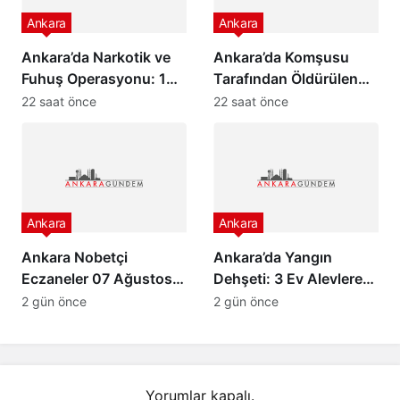
Ankara
Ankara
Ankara’da Narkotik ve
Ankara’da Komşusu
Fuhuş Operasyonu: 14
Tarafından Öldürülen
Şüpheli Hakkında
Yönetici Yardımcısı Son
22 saat önce
22 saat önce
Gözaltı Kararı
Yolculuğuna Uğurlandı
Ankara
Ankara
Ankara Nobetçi
Ankara’da Yangın
Eczaneler 07 Ağustos
Dehşeti: 3 Ev Alevlere
2026
Teslim Oldu
2 gün önce
2 gün önce
Yorumlar kapalı.