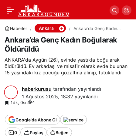
Ankara’da Genç Kadın
0
Paylaş
Boğularak Öldürüldü
Ankara
Haberler
Ankara’da Genç Kadın
Boğularak Öldürüldü
Ankara’da Genç Kadın Boğularak
Öldürüldü
ANKARA'da Aygün (26), evinde yastıkla boğularak
öldürüldü. Ev arkadaşı ve misafir olarak evde bulunan
15 yaşındaki kız çocuğu gözaltına alınıp, tutuklandı.
haberkurusu
tarafından yayınlandı
1 Ağustos 2025, 18:32
yayınlandı
4
1dk, 0sn
Google'da Abone Ol
0
Paylaş
Beğen