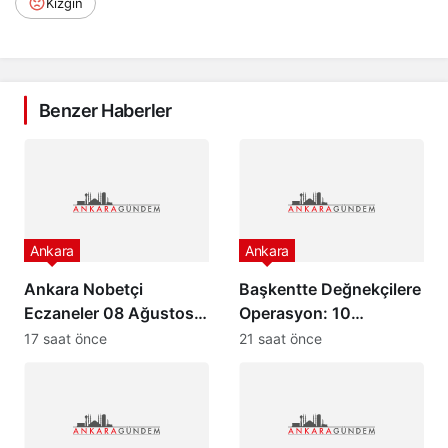
Kızgın
Benzer Haberler
Ankara
Ankara
Ankara Nobetçi
Başkentte Değnekçilere
Eczaneler 08 Ağustos
Operasyon: 10
2026
Şüpheliye Ev Hapsi
17 saat önce
21 saat önce