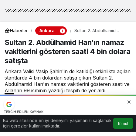
Ankara
Haberler
Sultan 2. Abdülhamid
Han’ın namaz vakitlerini
Sultan 2. Abdülhamid Han’ın namaz
gösteren saati 4 bin dolara
satışta
vakitlerini gösteren saati 4 bin dolara
satışta
Ankara Valisi Vasip Şahin'in de katıldığı etkinlikte açılan
stantlarda 4 bin dolardan satışa çıkan Sultan 2.
Abdülhamid Han'ın namaz vakitlerini gösteren saati ve
Allah'ın 99 isminin yazdığı tespih de yer aldı.
haberkurusu
tarafından yayınlandı
TERCIH EDILEN KAYNAK
31 Temmuz 2025, 19:32
yayınlandı
Google'da bizi öne çıkarın
7
2dk, 14sn
Bu web sitesinde en iyi deneyimi yaşamanızı sağlamak
Kabul
Kaynağı Ekle
için çerezler kullanılmaktadır.