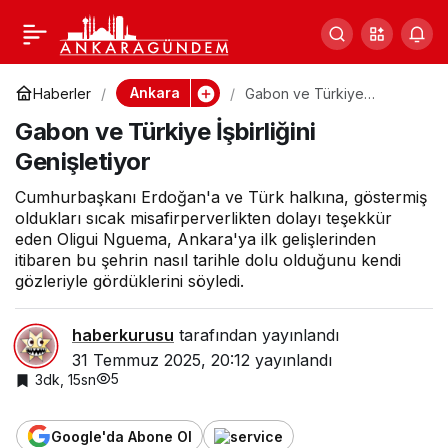
Sultan 2. Abdülhamid
0
Paylaş
Han’ın namaz vakitlerini
Ankara
Haberler
Gabon ve Türkiye
İşbirliğini Genişletiyor
Gabon ve Türkiye İşbirliğini
gösteren saati 4 bin
Genişletiyor
dolara satışta
Cumhurbaşkanı Erdoğan'a ve Türk halkına, göstermiş
oldukları sıcak misafirperverlikten dolayı teşekkür
eden Oligui Nguema, Ankara'ya ilk gelişlerinden
itibaren bu şehrin nasıl tarihle dolu olduğunu kendi
gözleriyle gördüklerini söyledi.
haberkurusu
tarafından yayınlandı
31 Temmuz 2025, 20:12
yayınlandı
5
3dk, 15sn
Google'da Abone Ol