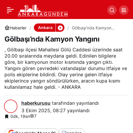
Gölbaşı’nda Kamyon
0
Paylaş
Yangını
Ankara
Haberler
Gölbaşı’nda Kamyon
Yangını
Gölbaşı’nda Kamyon Yangını
, Gölbaşı ilçesi Mahallesi Gölü Caddesi üzerinde saat
20.00 sıralarında meydana geldi. Edinilen bilgilere
göre, bir kamyonun motor kısmında yangın çıktı.
Yangını gören çevredeki vatandaşlar durumu itfaiye ve
polis ekiplerine bildirdi. Olay yerine gelen itfaiye
ekiplerince yangın söndürülürken, aracın kupa kısmı
kullanılamaz hale geldi. - ANKARA
haberkurusu
tarafından yayınlandı
3 Ekim 2025, 08:27
yayınlandı
7
0dk, 19sn