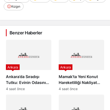
Kızgın
Benzer Haberler
Ankara
Ankara
Ankara’da Sıradışı
Mamak’ta Yeni Konut
Tutku: Evinin Odasını
Hareketliliği Nakliyat
Müze Yaptı, Gören
Sektörünü Canlandırdı
4 saat önce
4 saat önce
Şaşırıyor!