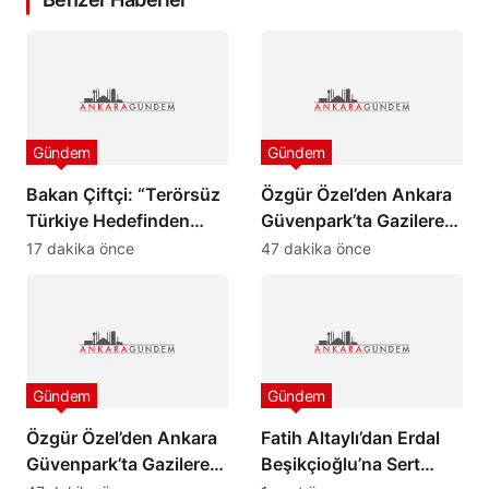
Gündem
Gündem
Bakan Çiftçi: “Terörsüz
Özgür Özel’den Ankara
Türkiye Hedefinden
Güvenpark’ta Gazilere
Dönüş Yoktur”
Ziyaret ve “Çerçeve
17 dakika önce
47 dakika önce
Yasa” Mesajı
Gündem
Gündem
Özgür Özel’den Ankara
Fatih Altaylı’dan Erdal
Güvenpark’ta Gazilere
Beşikçioğlu’na Sert