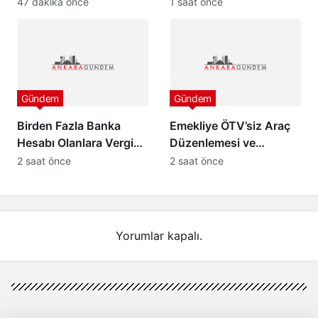
Ziyaret ve “Çerçeve
Tepki: “Siz Kamu
47 dakika önce
1 saat önce
Yasa” Mesajı
Görevlisisiniz”
Gündem
Gündem
Birden Fazla Banka
Emekliye ÖTV’siz Araç
Hesabı Olanlara Vergi
Düzenlemesi ve
İncelemesi Uyarısı
Kapsamı (2026)
2 saat önce
2 saat önce
Yorumlar kapalı.