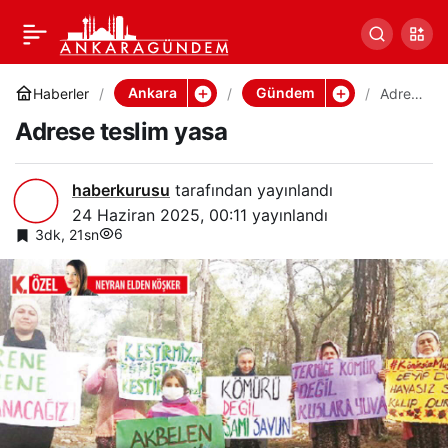
Adrese teslim yasa
0
Paylaş
Ankara
Gündem
Haberler
Adres
e
Adrese teslim yasa
teslim
yasa
haberkurusu
tarafından yayınlandı
24 Haziran 2025, 00:11
yayınlandı
6
3dk, 21sn