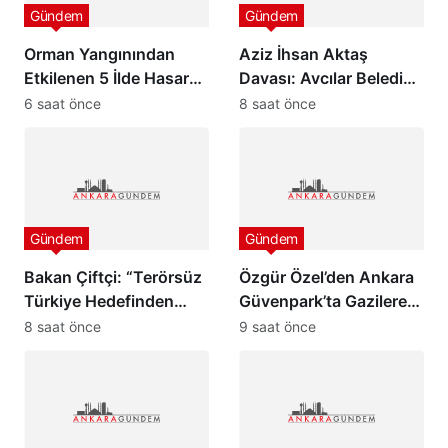
Gündem
Gündem
Orman Yangınından
Aziz İhsan Aktaş
Etkilenen 5 İlde Hasar
Davası: Avcılar Belediye
Tespit Çalışmaları
Başkanı Utku Caner
6 saat önce
8 saat önce
Başladı
Çaykara ve Özcan
Zenger Tahliye Edildi
Gündem
Gündem
Bakan Çiftçi: “Terörsüz
Özgür Özel’den Ankara
Türkiye Hedefinden
Güvenpark’ta Gazilere
Dönüş Yoktur”
Ziyaret ve “Çerçeve
8 saat önce
9 saat önce
Yasa” Mesajı