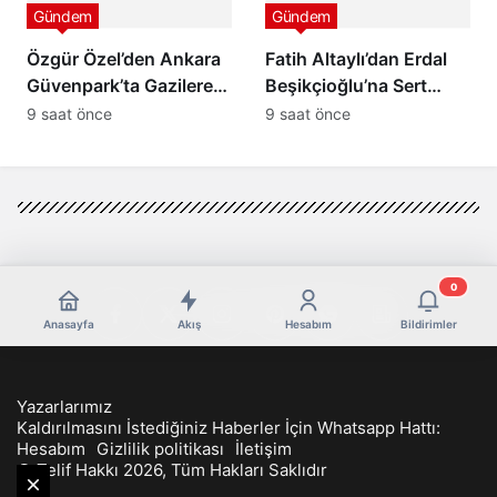
Gündem
Gündem
Özgür Özel’den Ankara
Fatih Altaylı’dan Erdal
Güvenpark’ta Gazilere
Beşikçioğlu’na Sert
Ziyaret ve “Çerçeve
Tepki: “Siz Kamu
9 saat önce
9 saat önce
Yasa” Mesajı
Görevlisisiniz”
0
Anasayfa
Akış
Hesabım
Bildirimler
Yazarlarımız
Kaldırılmasını İstediğiniz Haberler İçin Whatsapp Hattı:
Hesabım
Gizlilik politikası
İletişim
© Telif Hakkı 2026, Tüm Hakları Saklıdır