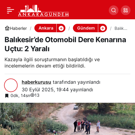
Balıkesir’de Otomobil
Paylaş
Dere Kenarına Uçtu: 2
Ankara
Gündem
Haberler
Balıke
sir’de
Balıkesir’de Otomobil Dere Kenarına
Otom
Yaralı
obil
Uçtu: 2 Yaralı
Dere
Kenarı
na
Kazayla ilgili soruşturmanın başlatıldığı ve
Uçtu:
incelemelerin devam ettiği bildirildi.
2
Yaralı
haberkurusu
tarafından yayınlandı
30 Eylül 2025, 19:44
yayınlandı
13
0dk, 14sn