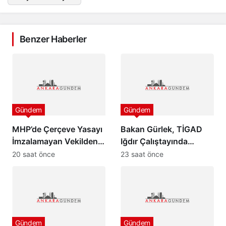
Benzer Haberler
Gündem
Gündem
MHP’de Çerçeve Yasayı
Bakan Gürlek, TİGAD
İmzalamayan Vekilden
Iğdır Çalıştayında
Paylaşım
konuştu: “Türkiye pazar
20 saat önce
23 saat önce
günü yeni bir aydınlığa
uyanacak”
Gündem
Gündem