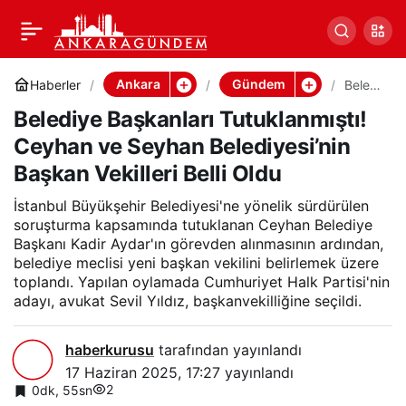
Belediye Başkanları
0
Paylaş
Tutuklanmıştı! Ceyhan
Ankara
Gündem
Haberler
Beledi
ye
Belediye Başkanları Tutuklanmıştı!
Başka
ve Seyhan Belediyesi’nin
nları
Ceyhan ve Seyhan Belediyesi’nin
Tutukl
anmışt
Başkan Vekilleri Belli Oldu
Başkan Vekilleri Belli
ı!
Ceyha
İstanbul Büyükşehir Belediyesi'ne yönelik sürdürülen
n ve
Oldu
Seyha
soruşturma kapsamında tutuklanan Ceyhan Belediye
n
Başkanı Kadir Aydar'ın görevden alınmasının ardından,
Beledi
belediye meclisi yeni başkan vekilini belirlemek üzere
yesi’ni
toplandı. Yapılan oylamada Cumhuriyet Halk Partisi'nin
n
adayı, avukat Sevil Yıldız, başkanvekilliğine seçildi.
Başka
n
Vekille
ri Belli
haberkurusu
tarafından yayınlandı
Oldu
17 Haziran 2025, 17:27
yayınlandı
2
0dk, 55sn