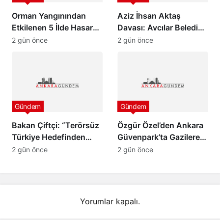
Orman Yangınından
Aziz İhsan Aktaş
Etkilenen 5 İlde Hasar
Davası: Avcılar Belediye
Tespit Çalışmaları
Başkanı Utku Caner
2 gün önce
2 gün önce
Başladı
Çaykara ve Özcan
Zenger Tahliye Edildi
Gündem
Gündem
Bakan Çiftçi: “Terörsüz
Özgür Özel’den Ankara
Türkiye Hedefinden
Güvenpark’ta Gazilere
Dönüş Yoktur”
Ziyaret ve “Çerçeve
2 gün önce
2 gün önce
Yasa” Mesajı
Yorumlar kapalı.