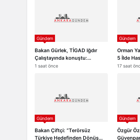
Gündem
Gündem
Bakan Gürlek, TİGAD Iğdır
Orman Ya
Çalıştayında konuştu:
5 İlde Ha
“Türkiye pazar günü yeni bir
Başladı
1 saat önce
17 saat ön
aydınlığa uyanacak”
Gündem
Gündem
Bakan Çiftçi: “Terörsüz
Özgür Öz
Türkiye Hedefinden Dönüş
Güvenpark