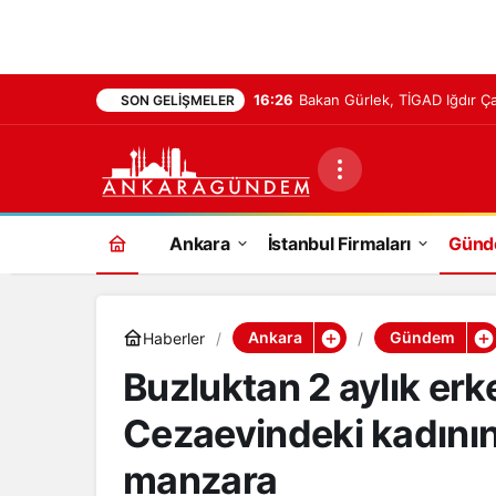
16:26
Bakan Gürlek, TİGAD Iğdır Ça
SON GELIŞMELER
Ankara
İstanbul Firmaları
Gün
Ankara
Gündem
Haberler
Buzluktan 2 aylık erk
Cezaevindeki kadının
manzara