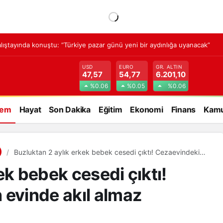
lıştayında konuştu: “Türkiye pazar günü yeni bir aydınlığa uyanacak”
USD
EURO
GR. ALTIN
47,57
54,77
6.201,10
%0.06
%0.05
%0.06
dem
Hayat
Son Dakika
Eğitim
Ekonomi
Finans
Kamu
Buzluktan 2 aylık erkek bebek cesedi çıktı! Cezaevindeki
kadının evinde akıl almaz manzara
ek bebek cesedi çıktı!
 evinde akıl almaz