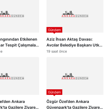
Gündem
ngınından Etkilenen
Aziz İhsan Aktaş Davası:
sar Tespit Çalışmaları
Avcılar Belediye Başkanı Utku
Caner Çaykara ve Özcan
ce
19 saat önce
Zenger Tahliye Edildi
Gündem
el’den Ankara
Özgür Özel’den Ankara
’ta Gazilere Ziyaret
Güvenpark’ta Gazilere Ziyaret