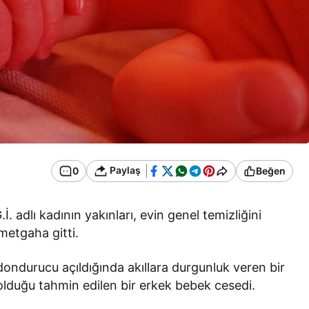
Paylaş
0
Beğen
. adlı kadının yakınları, evin genel temizliğini
etgaha gitti.
n dondurucu açıldığında akıllara durgunluk veren bir
k olduğu tahmin edilen bir erkek bebek cesedi.