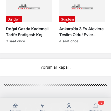
Gündem
Gündem
Doğal Gazda Kademeli
Ankara’da 3 Ev Alevlere
Tarife Endişesi: Kış
Teslim Oldu! Evler
Aylarında Faturalar
Kullanılamaz Hale Geldi
3 saat önce
4 saat önce
Katlanabilir
Yorumlar kapalı.
0