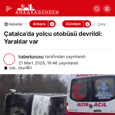
Çatalca’da yolcu otobüsü
0
Paylaş
devrildi: Yaralılar var
Ankara
Gündem
Haberler
Çatalc
a’da
Çatalca’da yolcu otobüsü devrildi:
yolcu
otobü
Yaralılar var
sü
devril
di:
Yaralıl
haberkurusu
tarafından yayınlandı
ar var
21 Mart 2026, 16:46
yayınlandı
2
0dk, 29sn