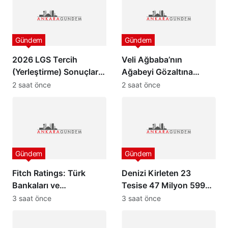
Gündem
Gündem
2026 LGS Tercih
Veli Ağbaba’nın
(Yerleştirme) Sonuçları
Ağabeyi Gözaltına
Açıklandı
Alındı
2 saat önce
2 saat önce
Gündem
Gündem
Fitch Ratings: Türk
Denizi Kirleten 23
Bankaları ve
Tesise 47 Milyon 599
Hazinesinin Uluslararası
Bin Lira İdari Para
3 saat önce
3 saat önce
İtibarı Yüksek
Cezası