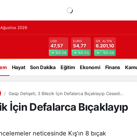
7 Ağustos 2026
USD
EURO
GR. ALTIN
47,57
54,77
6.201,10
%0.06
%0.05
%0.06
dem
Hayat
Son Dakika
Eğitim
Ekonomi
Finans
Kamu
Gasp Dehşeti, 3 Bilezik İçin Defalarca Bıçaklayıp Cesedi
Yakmışlar
ik İçin Defalarca Bıçaklayıp
incelemeler neticesinde Kış’ın 8 bıçak