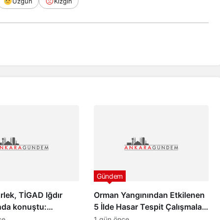
Üzgün
Kızgın
Gündem
lek, TİGAD Iğdır
Orman Yangınından Etkilenen
nda konuştu:
5 İlde Hasar Tespit Çalışmaları
pazar günü yeni bir
Başladı
ce
1 gün önce