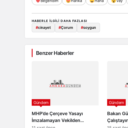
Beğendim
Harika
Haha
Vay
HABERLE ILGILI DAHA FAZLASI
#
cinayet
#
Çorum
#
soygun
Benzer Haberler
Gündem
Gündem
MHP’de Çerçeve Yasayı
Bakan Gür
İmzalamayan Vekilden
Çalıştayı
Paylaşım
“Türkiye 
11 saat önce
15 saat ön