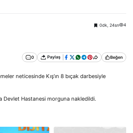
.
4
0dk, 24sn
Paylaş
0
Beğen
emeler neticesinde Kış’ın 8 bıçak darbesiyle
aca Devlet Hastanesi morguna nakledildi.