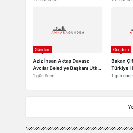
aydınlığa
Gündem
Gündem
Aziz İhsan Aktaş Davası:
Bakan Çif
Avcılar Belediye Başkanı Utku
Türkiye 
Caner Çaykara ve Özcan
Yoktur”
1 gün önce
1 gün önce
Zenger Tahliye Edildi
Yo