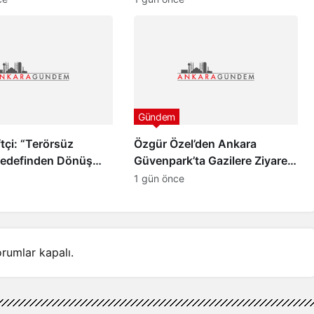
 uyanacak”
Gündem
tçi: “Terörsüz
Özgür Özel’den Ankara
Hedefinden Dönüş
Güvenpark’ta Gazilere Ziyaret
ve “Çerçeve Yasa” Mesajı
1 gün önce
rumlar kapalı.