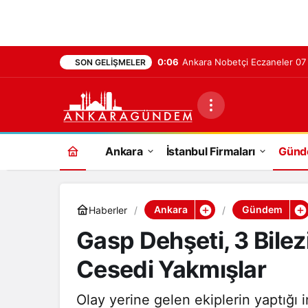
0:06
Ankara Nobetçi Eczaneler 0
SON GELIŞMELER
Ankara
İstanbul Firmaları
Gün
Ankara
Gündem
Haberler
Gasp Dehşeti, 3 Bilez
Cesedi Yakmışlar
Olay yerine gelen ekiplerin yaptığı 