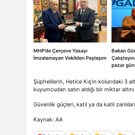
MHP’de Çerçeve Yasayı
Bakan Gür
İmzalamayan Vekilden Paylaşım
Çalıştayı
pazar günü
uyanacak
Şüphelilerin, Hatice Kış’ın kolundaki 3 alt
kuyumcudan satın aldığı bir miktar altını 
Güvenlik güçleri, katil ya da katil zanlıl
Kaynak: AA