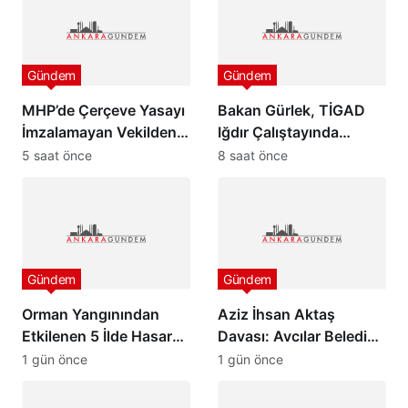
Gündem
Gündem
MHP’de Çerçeve Yasayı
Bakan Gürlek, TİGAD
İmzalamayan Vekilden
Iğdır Çalıştayında
Paylaşım
konuştu: “Türkiye pazar
5 saat önce
8 saat önce
günü yeni bir aydınlığa
uyanacak”
Gündem
Gündem
Orman Yangınından
Aziz İhsan Aktaş
Etkilenen 5 İlde Hasar
Davası: Avcılar Belediye
Tespit Çalışmaları
Başkanı Utku Caner
1 gün önce
1 gün önce
Başladı
Çaykara ve Özcan
Zenger Tahliye Edildi