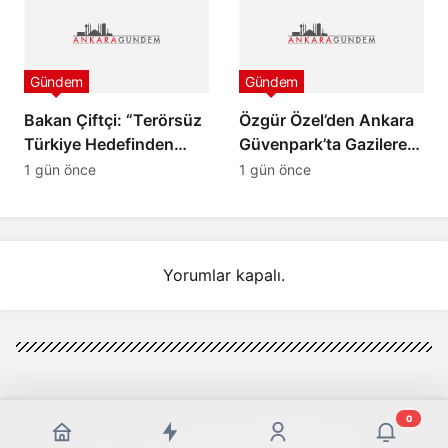
Gündem
Gündem
Bakan Çiftçi: “Terörsüz
Özgür Özel’den Ankara
Türkiye Hedefinden
Güvenpark’ta Gazilere
Dönüş Yoktur”
Ziyaret ve “Çerçeve
1 gün önce
1 gün önce
Yasa” Mesajı
Yorumlar kapalı.
0