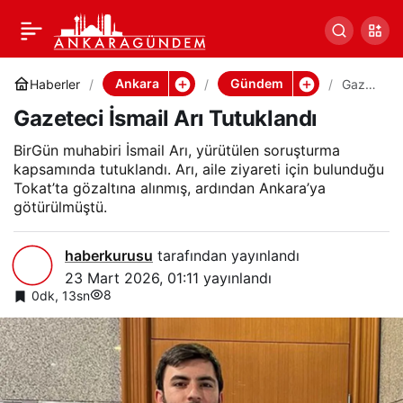
Gazeteci İsmail Arı
0
Paylaş
Tutuklandı
Ankara
Gündem
Haberler
Gazet
eci
Gazeteci İsmail Arı Tutuklandı
İsmail
Arı
Tutukl
BirGün muhabiri İsmail Arı, yürütülen soruşturma
andı
kapsamında tutuklandı. Arı, aile ziyareti için bulunduğu
Tokat’ta gözaltına alınmış, ardından Ankara’ya
götürülmüştü.
haberkurusu
tarafından yayınlandı
23 Mart 2026, 01:11
yayınlandı
8
0dk, 13sn