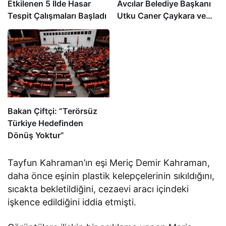
Etkilenen 5 İlde Hasar
Avcılar Belediye Başkanı
Tespit Çalışmaları Başladı
Utku Caner Çaykara ve
Özcan Zenger Tahliye
Edildi
Bakan Çiftçi: “Terörsüz
Türkiye Hedefinden
Dönüş Yoktur”
Tayfun Kahraman’ın eşi Meriç Demir Kahraman,
daha önce eşinin plastik kelepçelerinin sıkıldığını,
sıcakta bekletildiğini, cezaevi aracı içindeki
işkence edildiğini iddia etmişti.