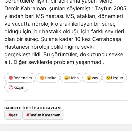
Görüntülere ilişkin bir açıklama yapan Meriç
Demir Kahraman, şunları söylemişti: Tayfun 2005
yılından beri MS hastası. MS, atakları, dönemleri
ve vücutta nörolojik olarak ilerleyen bir süreç
olduğu için, bir hastalık olduğu için farklı seyirleri
olan bir süreç. Şu ana kadar 10 kez Cerrahpaşa
Hastanesi nöroloji polikliniğine sevki
gerçekleştirildi. Bu görüntüler, dokuzuncu sevke
ait. Diğer sevklerde problem yaşanmadı.
Beğendim
Harika
Haha
Vay
Üzgün
Kızgın
HABERLE ILGILI DAHA FAZLASI
#
gezi
#
Tayfun Kahraman