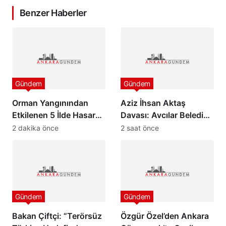
Benzer Haberler
Gündem
Gündem
Orman Yangınından
Aziz İhsan Aktaş
Etkilenen 5 İlde Hasar
Davası: Avcılar Belediye
Tespit Çalışmaları
Başkanı Utku Caner
2 dakika önce
2 saat önce
Başladı
Çaykara ve Özcan
Zenger Tahliye Edildi
Gündem
Gündem
Bakan Çiftçi: “Terörsüz
Özgür Özel’den Ankara