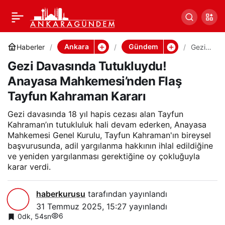
Gezi Davasında
0
Paylaş
Tutukluydu! Anayasa
Ankara
Gündem
Haberler
Gezi
Davas
Gezi Davasında Tutukluydu!
ında
Mahkemesi’nden Flaş
Tutukl
Anayasa Mahkemesi’nden Flaş
uydu!
Anaya
Tayfun Kahraman Kararı
Tayfun Kahraman Kararı
sa
Mahk
Gezi davasında 18 yıl hapis cezası alan Tayfun
emesi’
nden
Kahraman’ın tutukluluk hali devam ederken, Anayasa
Flaş
Mahkemesi Genel Kurulu, Tayfun Kahraman'ın bireysel
Tayfu
başvurusunda, adil yargılanma hakkının ihlal edildiğine
n
ve yeniden yargılanması gerektiğine oy çokluğuyla
Kahra
karar verdi.
man
Kararı
haberkurusu
tarafından yayınlandı
31 Temmuz 2025, 15:27
yayınlandı
6
0dk, 54sn