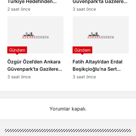
Türkiye Hedefinden
Güvenpark’ta Gazilere
Dönüş Yoktur”
Ziyaret ve “Çerçeve
2 saat önce
3 saat önce
Yasa” Mesajı
Gündem
Gündem
Özgür Özel’den Ankara
Fatih Altaylı’dan Erdal
Güvenpark’ta Gazilere
Beşikçioğlu’na Sert
Ziyaret ve “Çerçeve
Tepki: “Siz Kamu
3 saat önce
3 saat önce
Yasa” Mesajı
Görevlisisiniz”
Yorumlar kapalı.