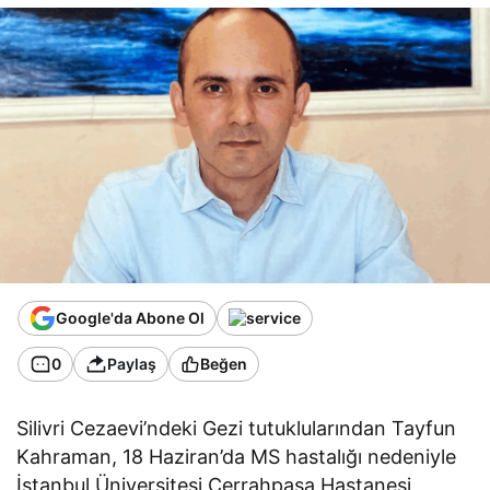
Google'da Abone Ol
0
Paylaş
Beğen
Silivri Cezaevi’ndeki Gezi tutuklularından Tayfun
Kahraman, 18 Haziran’da MS hastalığı nedeniyle
İstanbul Üniversitesi Cerrahpaşa Hastanesi