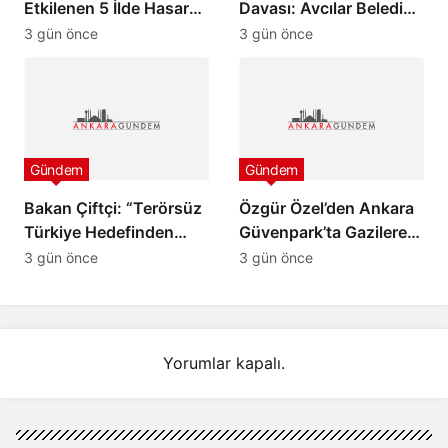
Etkilenen 5 İlde Hasar
Davası: Avcılar Belediye
Tespit Çalışmaları
Başkanı Utku Caner
3 gün önce
3 gün önce
Başladı
Çaykara ve Özcan
Zenger Tahliye Edildi
Gündem
Gündem
Bakan Çiftçi: “Terörsüz
Özgür Özel’den Ankara
Türkiye Hedefinden
Güvenpark’ta Gazilere
Dönüş Yoktur”
Ziyaret ve “Çerçeve
3 gün önce
3 gün önce
Yasa” Mesajı
Yorumlar kapalı.