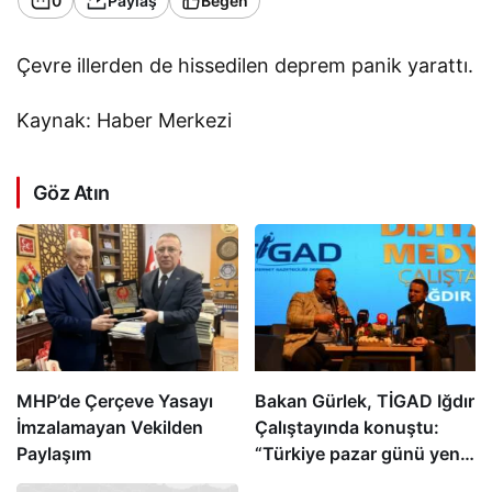
0
Paylaş
Beğen
Çevre illerden de hissedilen deprem panik yarattı.
Kaynak: Haber Merkezi
Göz Atın
MHP’de Çerçeve Yasayı
Bakan Gürlek, TİGAD Iğdır
İmzalamayan Vekilden
Çalıştayında konuştu:
Paylaşım
“Türkiye pazar günü yeni
bir aydınlığa uyanacak”