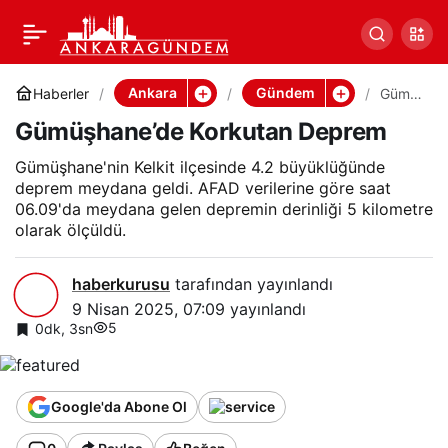
Gümüşhane’de Korkutan
0
Paylaş
Deprem
Ankara
Gündem
Haberler
Gümü
şhane’
Gümüşhane’de Korkutan Deprem
de
Korkut
an
Gümüşhane'nin Kelkit ilçesinde 4.2 büyüklüğünde
Depre
deprem meydana geldi. AFAD verilerine göre saat
m
06.09'da meydana gelen depremin derinliği 5 kilometre
olarak ölçüldü.
haberkurusu
tarafından yayınlandı
9 Nisan 2025, 07:09
yayınlandı
5
0dk, 3sn
Google'da Abone Ol