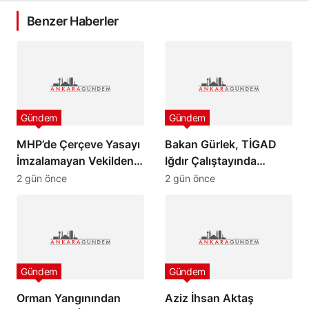
Benzer Haberler
Gündem
Gündem
MHP’de Çerçeve Yasayı
Bakan Gürlek, TİGAD
İmzalamayan Vekilden
Iğdır Çalıştayında
Paylaşım
konuştu: “Türkiye pazar
2 gün önce
2 gün önce
günü yeni bir aydınlığa
uyanacak”
Gündem
Gündem
Orman Yangınından
Aziz İhsan Aktaş