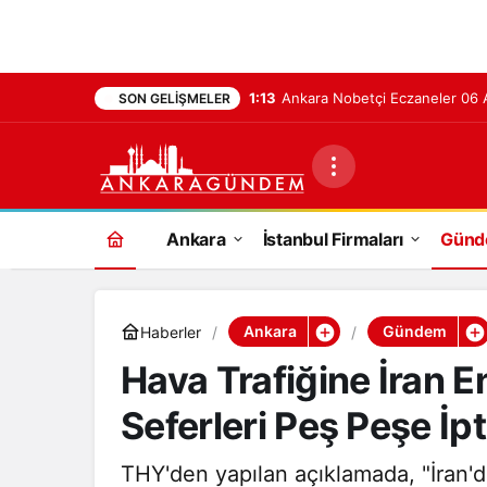
1:13
Ankara Nobetçi Eczaneler 06
SON GELIŞMELER
Ankara
İstanbul Firmaları
Gün
Ankara
Gündem
Haberler
Hava Trafiğine İran E
Seferleri Peş Peşe İpta
THY'den yapılan açıklamada, "İran'