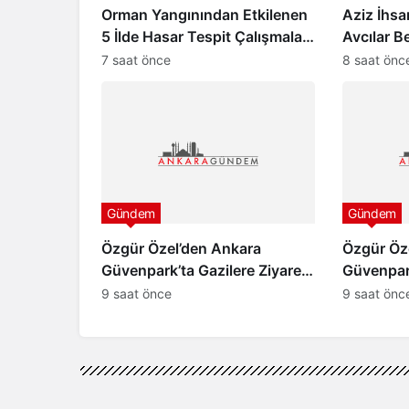
Orman Yangınından Etkilenen
Aziz İhsa
5 İlde Hasar Tespit Çalışmaları
Avcılar B
Başladı
Caner Ça
7 saat önce
8 saat önc
Zenger Ta
Gündem
Gündem
Özgür Özel’den Ankara
Özgür Öz
Güvenpark’ta Gazilere Ziyaret
Güvenpark
ve “Çerçeve Yasa” Mesajı
ve “Çerçe
9 saat önce
9 saat önc