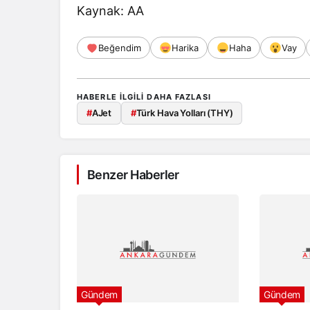
Kaynak: AA
Beğendim
Harika
Haha
Vay
HABERLE ILGILI DAHA FAZLASI
#
AJet
#
Türk Hava Yolları (THY)
Benzer Haberler
Gündem
Gündem