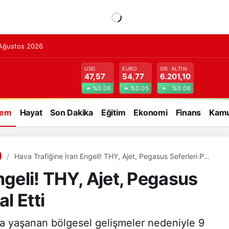
 Ağustos 2026
USD
EURO
GR. ALTIN
47,57
54,77
6.201,10
%0.06
%0.05
%0.06
dem
Hayat
Son Dakika
Eğitim
Ekonomi
Finans
Kamu
Hava Trafiğine İran Engeli! THY, Ajet, Pegasus Seferleri Peş
Peşe İptal Etti
ngeli! THY, Ajet, Pegasus
l Etti
da yaşanan bölgesel gelişmeler nedeniyle 9