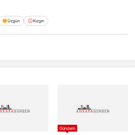
Üzgün
Kızgın
Gündem