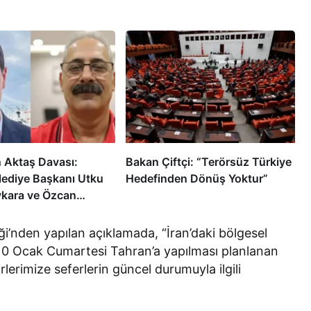
n Aktaş Davası:
Bakan Çiftçi: “Terörsüz Türkiye
elediye Başkanı Utku
Hedefinden Dönüş Yoktur”
kara ve Özcan
liye Edildi
iği’nden yapılan açıklamada, “İran’daki bölgesel
10 Ocak Cumartesi Tahran’a yapılması planlanan
irlerimize seferlerin güncel durumuyla ilgili