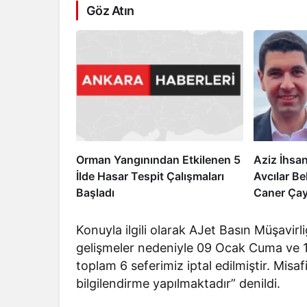
Göz Atın
Orman Yangınından Etkilenen 5
Aziz İhsa
İlde Hasar Tespit Çalışmaları
Avcılar B
Başladı
Caner Çay
Zenger Tah
Konuyla ilgili olarak AJet Basın Müşavirl
gelişmeler nedeniyle 09 Ocak Cuma ve 
toplam 6 seferimiz iptal edilmiştir. Misaf
bilgilendirme yapılmaktadır” denildi.