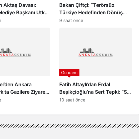
n Aktaş Davası:
Bakan Çiftçi: “Terörsüz
elediye Başkanı Utku
Türkiye Hedefinden Dönüş
ykara ve Özcan
Yoktur”
e
9 saat önce
hliye Edildi
Gündem
el’den Ankara
Fatih Altaylı’dan Erdal
’ta Gazilere Ziyaret
Beşikçioğlu’na Sert Tepki: “Siz
ve Yasa” Mesajı
Kamu Görevlisisiniz”
e
10 saat önce