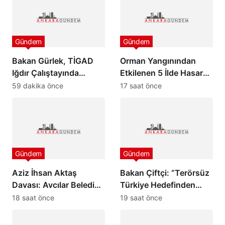
Gündem
Gündem
Bakan Gürlek, TİGAD
Orman Yangınından
Iğdır Çalıştayında
Etkilenen 5 İlde Hasar
konuştu: “Türkiye pazar
Tespit Çalışmaları
59 dakika önce
17 saat önce
günü yeni bir aydınlığa
Başladı
uyanacak”
Gündem
Gündem
Aziz İhsan Aktaş
Bakan Çiftçi: “Terörsüz
Davası: Avcılar Belediye
Türkiye Hedefinden
Başkanı Utku Caner
Dönüş Yoktur”
18 saat önce
19 saat önce
Çaykara ve Özcan
Zenger Tahliye Edildi