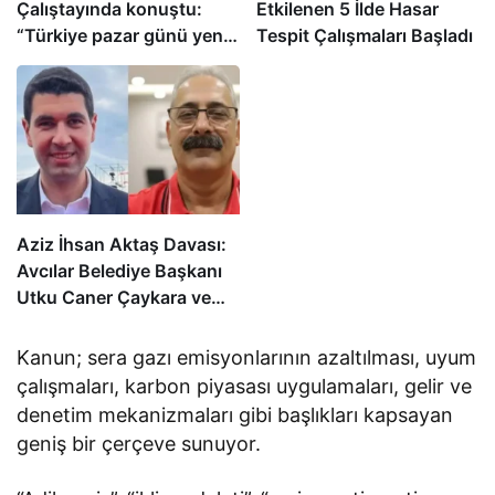
Çalıştayında konuştu:
Etkilenen 5 İlde Hasar
“Türkiye pazar günü yeni
Tespit Çalışmaları Başladı
bir aydınlığa uyanacak”
Aziz İhsan Aktaş Davası:
Avcılar Belediye Başkanı
Utku Caner Çaykara ve
Özcan Zenger Tahliye
Edildi
Kanun; sera gazı emisyonlarının azaltılması, uyum
çalışmaları, karbon piyasası uygulamaları, gelir ve
denetim mekanizmaları gibi başlıkları kapsayan
geniş bir çerçeve sunuyor.