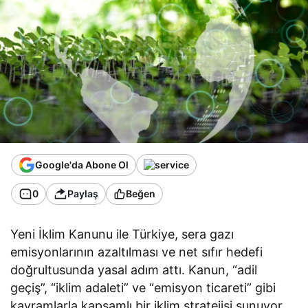
Google'da Abone Ol
0
Paylaş
Beğen
Yeni İklim Kanunu ile Türkiye, sera gazı
emisyonlarının azaltılması ve net sıfır hedefi
doğrultusunda yasal adım attı. Kanun, “adil
geçiş”, “iklim adaleti” ve “emisyon ticareti” gibi
kavramlarla kapsamlı bir iklim stratejisi sunuyor.