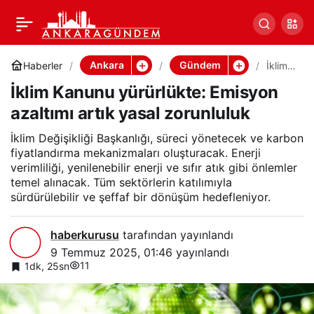
İklim Kanunu yürürlükte:
0
Paylaş
Emisyon azaltımı artık
Ankara
Gündem
Haberler
İklim
Kanun
İklim Kanunu yürürlükte: Emisyon
u
yasal zorunluluk
yürürl
azaltımı artık yasal zorunluluk
ükte:
Emisy
on
İklim Değişikliği Başkanlığı, süreci yönetecek ve karbon
azaltı
fiyatlandırma mekanizmaları oluşturacak. Enerji
mı
verimliliği, yenilenebilir enerji ve sıfır atık gibi önlemler
artık
temel alınacak. Tüm sektörlerin katılımıyla
yasal
sürdürülebilir ve şeffaf bir dönüşüm hedefleniyor.
zorunl
uluk
haberkurusu
tarafından yayınlandı
9 Temmuz 2025, 01:46
yayınlandı
11
1dk, 25sn