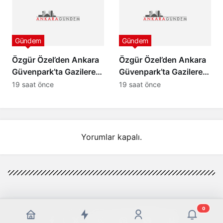
Gündem
Gündem
Özgür Özel’den Ankara
Özgür Özel’den Ankara
Güvenpark’ta Gazilere
Güvenpark’ta Gazilere
Ziyaret ve “Çerçeve
Ziyaret ve “Çerçeve
19 saat önce
19 saat önce
Yasa” Mesajı
Yasa” Mesajı
Yorumlar kapalı.
0