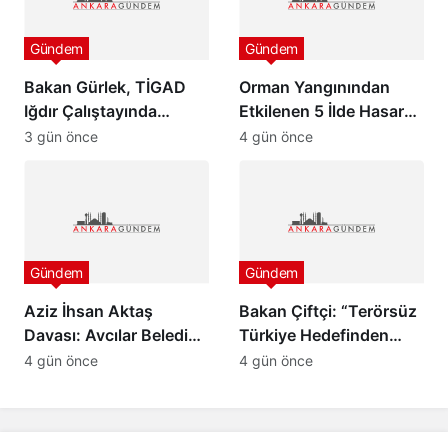
Gündem
Gündem
Bakan Gürlek, TİGAD
Orman Yangınından
Iğdır Çalıştayında
Etkilenen 5 İlde Hasar
konuştu: “Türkiye pazar
Tespit Çalışmaları
3 gün önce
4 gün önce
günü yeni bir aydınlığa
Başladı
uyanacak”
Gündem
Gündem
Aziz İhsan Aktaş
Bakan Çiftçi: “Terörsüz
Davası: Avcılar Belediye
Türkiye Hedefinden
Başkanı Utku Caner
Dönüş Yoktur”
4 gün önce
4 gün önce
Çaykara ve Özcan
Zenger Tahliye Edildi