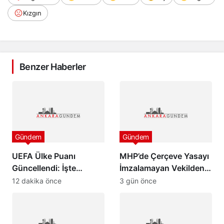
Kızgın
Benzer Haberler
Gündem
Gündem
UEFA Ülke Puanı
MHP’de Çerçeve Yasayı
Güncellendi: İşte
İmzalamayan Vekilden
Türkiye’nin Son Durumu
Paylaşım
12 dakika önce
3 gün önce