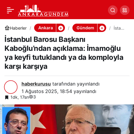
İstanbul Barosu Başkanı
0
Paylaş
Kaboğlu’ndan açıklama:
Ankara
Gündem
Haberler
İstanb
ul
İstanbul Barosu Başkanı
Baros
İmamoğlu ya keyfi
u
Kaboğlu’ndan açıklama: İmamoğlu
Başka
nı
ya keyfi tutuklandı ya da komployla
tutuklandı ya da
Kaboğ
lu’nda
karşı karşıya
n
komployla karşı karşıya
açıkla
ma:
haberkurusu
tarafından yayınlandı
İmam
oğlu
1 Ağustos 2025, 18:54
yayınlandı
ya
3
1dk, 17sn
keyfi
tutukl
andı
ya da
kompl
oyla
karşı