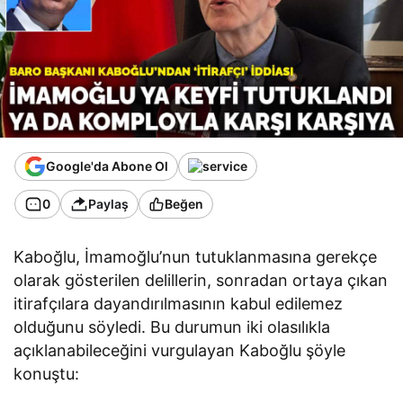
karşıy
a
Google'da Abone Ol
0
Paylaş
Beğen
Kaboğlu, İmamoğlu’nun tutuklanmasına gerekçe
olarak gösterilen delillerin, sonradan ortaya çıkan
itirafçılara dayandırılmasının kabul edilemez
olduğunu söyledi. Bu durumun iki olasılıkla
açıklanabileceğini vurgulayan Kaboğlu şöyle
konuştu: