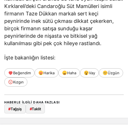
Kırklareli’deki Candaroğlu Süt Mamülleri isimli
firmanın Taze Dükkan markalı sert keçi
peynirinde inek sütü çıkması dikkat çekerken,
birçok firmanın satışa sunduğu kaşar
peynirlerinde de nişasta ve bitkisel yağ
kullanılması gibi pek çok hileye rastlandı.
İşte bakanlığın listesi:
Beğendim
Harika
Haha
Vay
Üzgün
Kızgın
HABERLE ILGILI DAHA FAZLASI
#
Tağşiş
#
Taklit