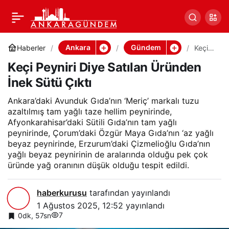
Keçi Peyniri Diye Satılan
0
Paylaş
Üründen İnek Sütü Çıktı
Ankara
Gündem
Haberler
Keçi
Peynir
Keçi Peyniri Diye Satılan Üründen
i Diye
Satıla
İnek Sütü Çıktı
n
Üründ
en
Ankara’daki Avunduk Gıda’nın ‘Meriç’ markalı tuzu
İnek
azaltılmış tam yağlı taze hellim peynirinde,
Sütü
Afyonkarahisar’daki Sütili Gıda’nın tam yağlı
Çıktı
peynirinde, Çorum’daki Özgür Maya Gıda’nın ‘az yağlı
beyaz peynirinde, Erzurum’daki Çizmelioğlu Gıda’nın
yağlı beyaz peynirinin de aralarında olduğu pek çok
üründe yağ oranının düşük olduğu tespit edildi.
haberkurusu
tarafından yayınlandı
1 Ağustos 2025, 12:52
yayınlandı
7
0dk, 57sn