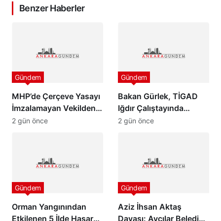
Benzer Haberler
Gündem
Gündem
MHP’de Çerçeve Yasayı
Bakan Gürlek, TİGAD
İmzalamayan Vekilden
Iğdır Çalıştayında
Paylaşım
konuştu: “Türkiye pazar
2 gün önce
2 gün önce
günü yeni bir aydınlığa
uyanacak”
Gündem
Gündem
Orman Yangınından
Aziz İhsan Aktaş
Etkilenen 5 İlde Hasar
Davası: Avcılar Belediye