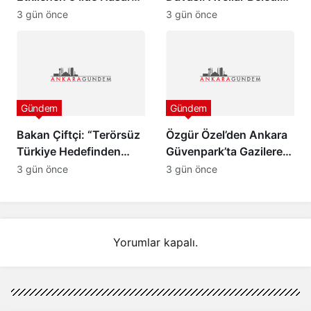
Tespit Çalışmaları
Başkanı Utku Caner
3 gün önce
3 gün önce
Başladı
Çaykara ve Özcan
Zenger Tahliye Edildi
Gündem
Gündem
Bakan Çiftçi: “Terörsüz
Özgür Özel’den Ankara
Türkiye Hedefinden
Güvenpark’ta Gazilere
Dönüş Yoktur”
Ziyaret ve “Çerçeve
3 gün önce
3 gün önce
Yasa” Mesajı
Yorumlar kapalı.