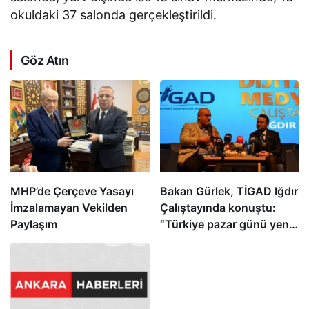
okuldaki 37 salonda gerçekleştirildi.
Göz Atın
MHP’de Çerçeve Yasayı
Bakan Gürlek, TİGAD Iğdır
İmzalamayan Vekilden
Çalıştayında konuştu:
Paylaşım
“Türkiye pazar günü yeni
bir aydınlığa uyanacak”