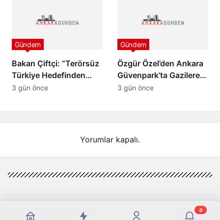
Zenger Tahliye Edildi
Gündem
Gündem
Bakan Çiftçi: “Terörsüz
Özgür Özel’den Ankara
Türkiye Hedefinden
Güvenpark’ta Gazilere
Dönüş Yoktur”
Ziyaret ve “Çerçeve
3 gün önce
3 gün önce
Yasa” Mesajı
Yorumlar kapalı.
0