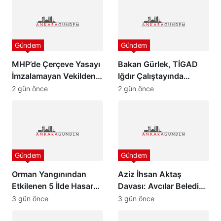
Gündem
Gündem
MHP’de Çerçeve Yasayı
Bakan Gürlek, TİGAD
İmzalamayan Vekilden
Iğdır Çalıştayında
Paylaşım
konuştu: “Türkiye pazar
2 gün önce
2 gün önce
günü yeni bir aydınlığa
uyanacak”
Gündem
Gündem
Orman Yangınından
Aziz İhsan Aktaş
Etkilenen 5 İlde Hasar
Davası: Avcılar Belediye
Tespit Çalışmaları
Başkanı Utku Caner
3 gün önce
3 gün önce
Başladı
Çaykara ve Özcan