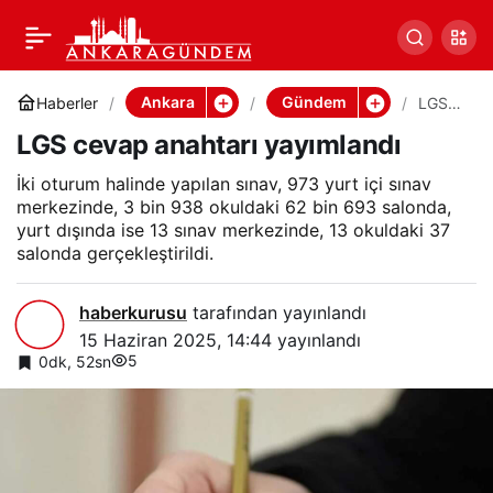
LGS cevap anahtarı
0
Paylaş
yayımlandı
Ankara
Gündem
Haberler
LGS
cevap
LGS cevap anahtarı yayımlandı
anaht
arı
yayıml
İki oturum halinde yapılan sınav, 973 yurt içi sınav
andı
merkezinde, 3 bin 938 okuldaki 62 bin 693 salonda,
yurt dışında ise 13 sınav merkezinde, 13 okuldaki 37
salonda gerçekleştirildi.
haberkurusu
tarafından yayınlandı
15 Haziran 2025, 14:44
yayınlandı
5
0dk, 52sn