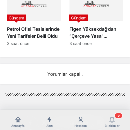
Gündem
Gündem
Petrol Ofisi Tesislerinde
Figen Yüksekdağ’dan
Yeni Tarifeler Belli Oldu
“Çerçeve Yasa”
Açıklaması:
3 saat önce
3 saat önce
“Özgürlüğümüz İçin
Yasaya Gerek Yok”
Yorumlar kapalı.
0
Anasayfa
Akış
Hesabım
Bildirimler