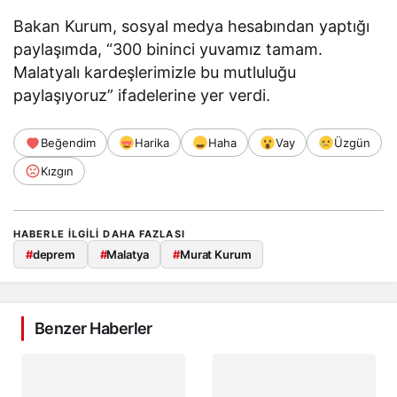
Bakan Kurum, sosyal medya hesabından yaptığı
paylaşımda, “300 bininci yuvamız tamam.
Malatyalı kardeşlerimizle bu mutluluğu
paylaşıyoruz” ifadelerine yer verdi.
Beğendim
Harika
Haha
Vay
Üzgün
Kızgın
HABERLE ILGILI DAHA FAZLASI
#
deprem
#
Malatya
#
Murat Kurum
Benzer Haberler