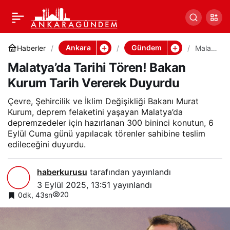
Malatya’da Tarihi Tören!
0
Paylaş
Bakan Kurum Tarih
Ankara
Gündem
Haberler
Malat
ya’da
Malatya’da Tarihi Tören! Bakan
Tarihi
Vererek Duyurdu
Tören!
Kurum Tarih Vererek Duyurdu
Bakan
Kurum
Tarih
Çevre, Şehircilik ve İklim Değişikliği Bakanı Murat
Verere
Kurum, deprem felaketini yaşayan Malatya’da
k
depremzedeler için hazırlanan 300 bininci konutun, 6
Duyur
Eylül Cuma günü yapılacak törenler sahibine teslim
du
edileceğini duyurdu.
haberkurusu
tarafından yayınlandı
3 Eylül 2025, 13:51
yayınlandı
20
0dk, 43sn