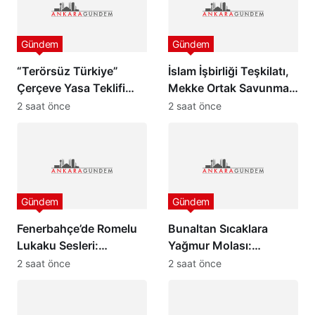
Gündem
Gündem
“Terörsüz Türkiye”
İslam İşbirliği Teşkilatı,
Çerçeve Yasa Teklifi
Mekke Ortak Savunma
Adalet Komisyonu’nda
Anlaşması’nı
2 saat önce
2 saat önce
Kabul Edildi
Memnuniyetle Karşıladı
Gündem
Gündem
Fenerbahçe’de Romelu
Bunaltan Sıcaklara
Lukaku Sesleri:
Yağmur Molası:
Transferde Son Durum
Meteoroloji’den
2 saat önce
2 saat önce
Sağanak ve Kuvvetli
Rüzgar Uyarısı