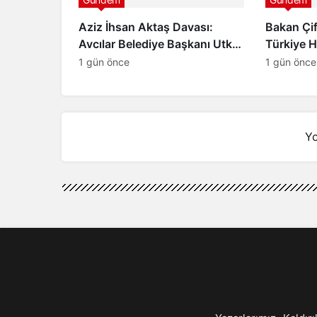
Aziz İhsan Aktaş Davası:
Bakan Çif
Avcılar Belediye Başkanı Utku
Türkiye 
Caner Çaykara ve Özcan
Yoktur”
1 gün önce
1 gün önce
Zenger Tahliye Edildi
Yo