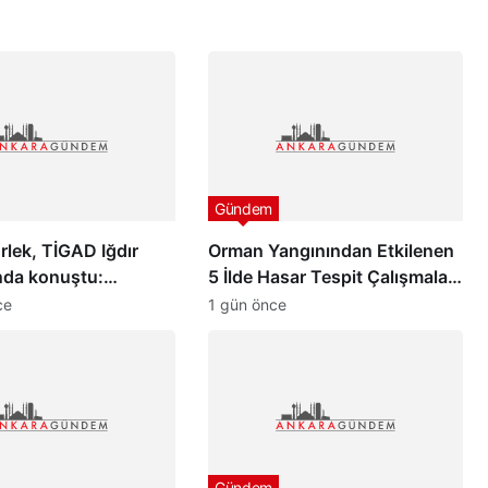
Gündem
lek, TİGAD Iğdır
Orman Yangınından Etkilenen
nda konuştu:
5 İlde Hasar Tespit Çalışmaları
pazar günü yeni bir
Başladı
ce
1 gün önce
 uyanacak”
Gündem