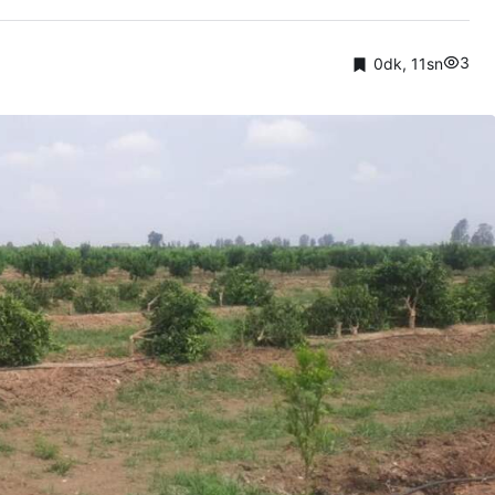
3
0dk, 11sn