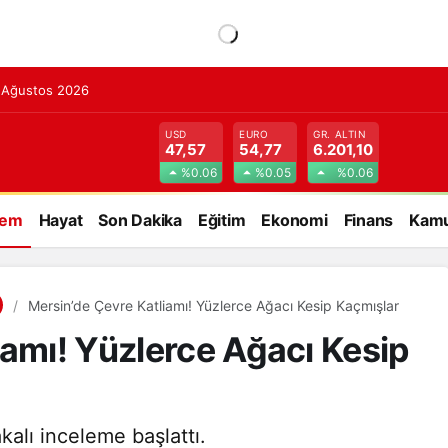
7 Ağustos 2026
USD
EURO
GR. ALTIN
47,57
54,77
6.201,10
%0.06
%0.05
%0.06
dem
Hayat
Son Dakika
Eğitim
Ekonomi
Finans
Kamu
Mersin’de Çevre Katliamı! Yüzlerce Ağacı Kesip Kaçmışlar
iamı! Yüzlerce Ağacı Kesip
kalı inceleme başlattı.