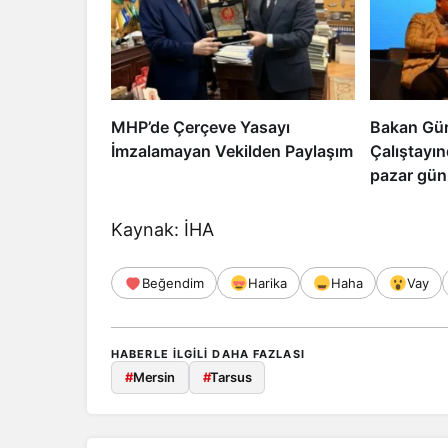
MHP’de Çerçeve Yasayı
Bakan Gür
İmzalamayan Vekilden Paylaşım
Çalıştayı
pazar günü
uyanacak
Kaynak: İHA
Beğendim
Harika
Haha
Vay
HABERLE ILGILI DAHA FAZLASI
#
Mersin
#
Tarsus