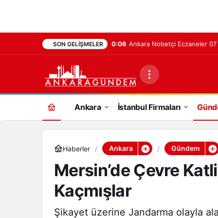
0:06
Ankara Nobetçi Eczaneler 0
SON GELIŞMELER
Ankara
İstanbul Firmaları
Gün
Ankara
Gündem
Haberler
Mersin’de Çevre Katl
Kaçmışlar
Şikayet üzerine Jandarma olayla ala