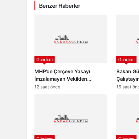
Benzer Haberler
Gündem
Gündem
MHP’de Çerçeve Yasayı
Bakan Gür
İmzalamayan Vekilden
Çalıştayı
Paylaşım
“Türkiye 
12 saat önce
16 saat ön
aydınlığa
Gündem
Gündem