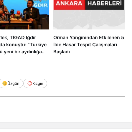
lek, TİGAD Iğdır
Orman Yangınından Etkilenen 5
nda konuştu: “Türkiye
İlde Hasar Tespit Çalışmaları
 yeni bir aydınlığa
Başladı
”
Üzgün
Kızgın