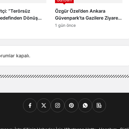
tçi: “Terörsüz
Özgür Özel’den Ankara
Hedefinden Dönüş
Güvenpark’ta Gazilere Ziyaret
ve “Çerçeve Yasa” Mesajı
1 gün önce
rumlar kapalı.