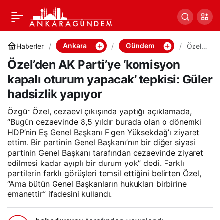
Özel’den AK Parti’ye
0
Paylaş
‘komisyon kapalı oturum
Ankara
Gündem
Haberler
Özel’d
en AK
Özel’den AK Parti’ye ‘komisyon
Parti’y
yapacak’ tepkisi: Güler
e
kapalı oturum yapacak’ tepkisi: Güler
‘komis
yon
hadsizlik yapıyor
hadsizlik yapıyor
kapalı
oturu
Özgür Özel, cezaevi çıkışında yaptığı açıklamada,
m
yapac
“Bugün cezaevinde 8,5 yıldır burada olan o dönemki
ak’
HDP’nin Eş Genel Başkanı Figen Yüksekdağ’ı ziyaret
tepkisi
ettim. Bir partinin Genel Başkanı’nın bir diğer siyasi
: Güler
partinin Genel Başkanı tarafından cezaevinde ziyaret
hadsiz
edilmesi kadar ayıplı bir durum yok” dedi. Farklı
lik
yapıy
partilerin farklı görüşleri temsil ettiğini belirten Özel,
or
“Ama bütün Genel Başkanların hukukları birbirine
emanettir” ifadesini kullandı.