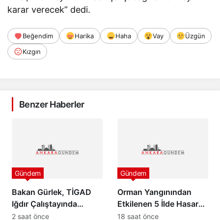
karar verecek” dedi.
Beğendim
Harika
Haha
Vay
Üzgün
Kızgın
Benzer Haberler
Gündem
Gündem
Bakan Gürlek, TİGAD
Orman Yangınından
Iğdır Çalıştayında
Etkilenen 5 İlde Hasar
konuştu: “Türkiye pazar
Tespit Çalışmaları
2 saat önce
18 saat önce