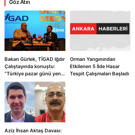
Göz Atın
Bakan Gürlek, TİGAD Iğdır
Orman Yangınından
Çalıştayında konuştu:
Etkilenen 5 İlde Hasar
“Türkiye pazar günü yeni
Tespit Çalışmaları Başladı
bir aydınlığa uyanacak”
Aziz İhsan Aktaş Davası: