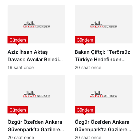
günü yeni bir aydınlığa
Başladı
uyanacak”
Gündem
Gündem
Aziz İhsan Aktaş
Bakan Çiftçi: “Terörsüz
Davası: Avcılar Belediye
Türkiye Hedefinden
Başkanı Utku Caner
Dönüş Yoktur”
19 saat önce
20 saat önce
Çaykara ve Özcan
Zenger Tahliye Edildi
Gündem
Gündem
Özgür Özel’den Ankara
Özgür Özel’den Ankara
Güvenpark’ta Gazilere
Güvenpark’ta Gazilere
Ziyaret ve “Çerçeve
Ziyaret ve “Çerçeve
20 saat önce
20 saat önce