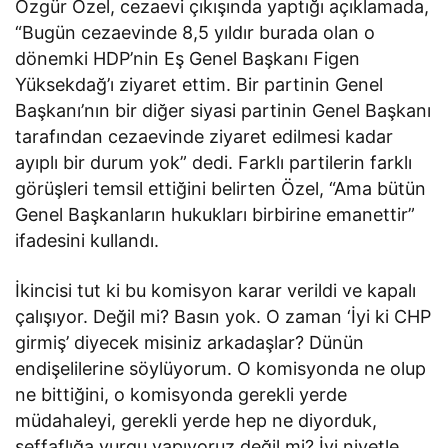
Özgür Özel, cezaevi çıkışında yaptığı açıklamada,
“Bugün cezaevinde 8,5 yıldır burada olan o
dönemki HDP’nin Eş Genel Başkanı Figen
Yüksekdağ’ı ziyaret ettim. Bir partinin Genel
Başkanı’nın bir diğer siyasi partinin Genel Başkanı
tarafından cezaevinde ziyaret edilmesi kadar
ayıplı bir durum yok” dedi. Farklı partilerin farklı
görüşleri temsil ettiğini belirten Özel, “Ama bütün
Genel Başkanların hukukları birbirine emanettir”
ifadesini kullandı.
İkincisi tut ki bu komisyon karar verildi ve kapalı
çalışıyor. Değil mi? Basın yok. O zaman ‘İyi ki CHP
girmiş’ diyecek misiniz arkadaşlar? Dünün
endişelilerine söylüyorum. O komisyonda ne olup
ne bittiğini, o komisyonda gerekli yerde
müdahaleyi, gerekli yerde hep ne diyorduk,
şeffaflığa vurgu yapıyoruz değil mi? İyi niyetle