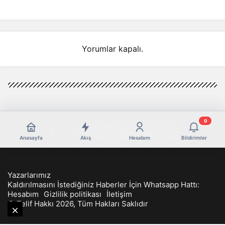
Yasa” Mesajı
Yasa” Mesajı
Yorumlar kapalı.
0
Anasayfa
Akış
Hesabım
Bildirimler
Yazarlarımız
Kaldırılmasını İstediğiniz Haberler İçin Whatsapp Hattı:
Hesabım
Gizlilik politikası
İletişim
© Telif Hakkı 2026, Tüm Hakları Saklıdır