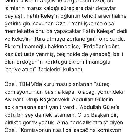
Müdürü Melih Geçek ile de görüşen Özel, bu
isimlerin maruz kaldığı süreçlere dair detaylar
paylaştı. Fatih Keleş’in oğlunun tehdit aracı haline
getirildiğini savunan Özel, “Yani işkence olsa
memlekette onu da yapacaklar Fatih Keleş’e” dedi
ve Keleş’in “iftira atmaya zorlandığını” öne sürdü.
Ekrem İmamoğlu hakkında ise, “Erdoğan’ı dört
kez üst üste yenmiş, beşincide de yeneceği belli
olan Erdoğan’ın korktuğu Ekrem İmamoğlu
içeriye atıldı” ifadelerini kullandı.
Özel, TBMM’de kurulması planlanan “süreç
komisyonu”nun basına kapalı olacağı yönündeki
AK Parti Grup Başkanvekili Abdullah Güler’in
açıklamasına sert yanıt verdi. “Abdullah Güler’e
kötü bir şey demek istemem. Grup Başkanıdır,
birlikte görev yaptık. Ama hadsizlik etmiş” diyen
Özel, “Komisyonun nasıl çalışacağına komisyon