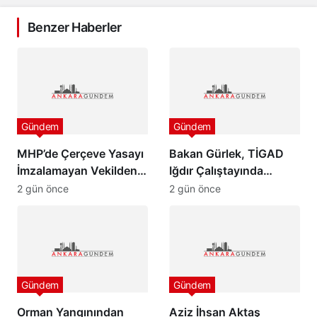
Benzer Haberler
Gündem
Gündem
MHP’de Çerçeve Yasayı
Bakan Gürlek, TİGAD
İmzalamayan Vekilden
Iğdır Çalıştayında
Paylaşım
konuştu: “Türkiye pazar
2 gün önce
2 gün önce
günü yeni bir aydınlığa
uyanacak”
Gündem
Gündem
Orman Yangınından
Aziz İhsan Aktaş