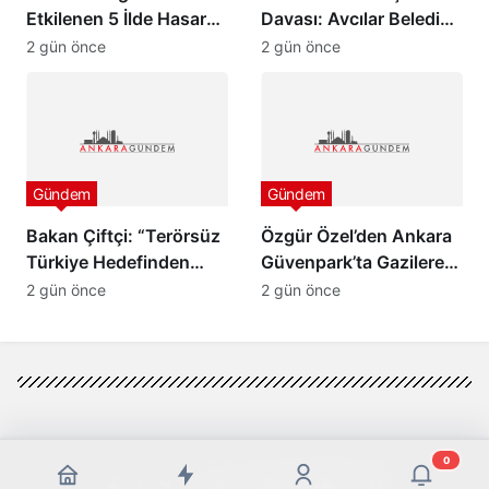
Etkilenen 5 İlde Hasar
Davası: Avcılar Belediye
Tespit Çalışmaları
Başkanı Utku Caner
2 gün önce
2 gün önce
Başladı
Çaykara ve Özcan
Zenger Tahliye Edildi
Gündem
Gündem
Bakan Çiftçi: “Terörsüz
Özgür Özel’den Ankara
Türkiye Hedefinden
Güvenpark’ta Gazilere
Dönüş Yoktur”
Ziyaret ve “Çerçeve
2 gün önce
2 gün önce
Yasa” Mesajı
0