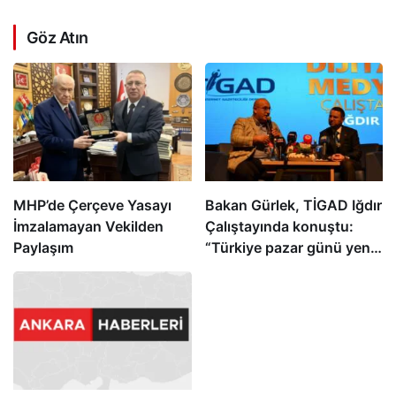
Göz Atın
MHP’de Çerçeve Yasayı
Bakan Gürlek, TİGAD Iğdır
İmzalamayan Vekilden
Çalıştayında konuştu:
Paylaşım
“Türkiye pazar günü yeni
bir aydınlığa uyanacak”