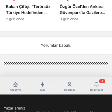
Bakan Çiftçi: “Terörsüz
Özgür Özel’den Ankara
Türkiye Hedefinden
Güvenpark’ta Gazilere
Dönüş Yoktur”
Ziyaret ve “Çerçeve
2 gün önce
3 gün önce
Yasa” Mesajı
Yorumlar kapalı.
0
Anasayfa
Akış
Hesabım
Bildirimler
Yazarlarımız