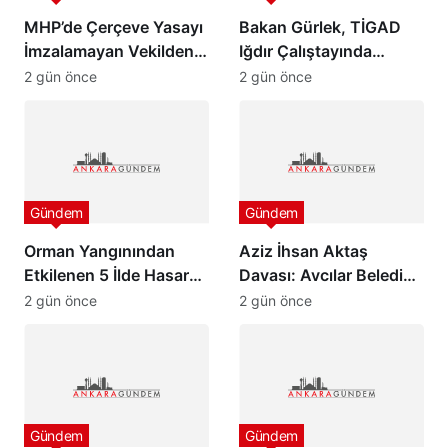
MHP’de Çerçeve Yasayı
Bakan Gürlek, TİGAD
İmzalamayan Vekilden
Iğdır Çalıştayında
Paylaşım
konuştu: “Türkiye pazar
2 gün önce
2 gün önce
günü yeni bir aydınlığa
uyanacak”
Gündem
Gündem
Orman Yangınından
Aziz İhsan Aktaş
Etkilenen 5 İlde Hasar
Davası: Avcılar Belediye
Tespit Çalışmaları
Başkanı Utku Caner
2 gün önce
2 gün önce
Başladı
Çaykara ve Özcan
Zenger Tahliye Edildi
Gündem
Gündem