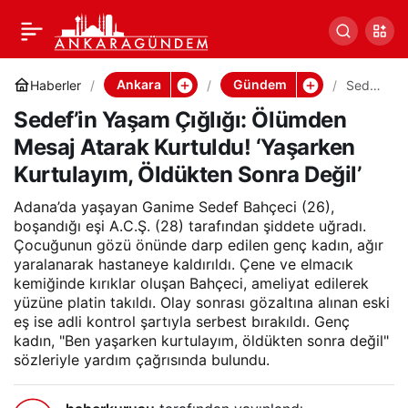
Sedef’in Yaşam Çığlığı:
0
Paylaş
Ölümden Mesaj Atarak
Ankara
Gündem
Haberler
Sedef’
in
Sedef’in Yaşam Çığlığı: Ölümden
Yaşam
Kurtuldu! ‘Yaşarken
Çığlığı
Mesaj Atarak Kurtuldu! ‘Yaşarken
:
Ölümd
Kurtulayım, Öldükten Sonra Değil’
Kurtulayım, Öldükten
en
Mesaj
Adana’da yaşayan Ganime Sedef Bahçeci (26),
Atarak
Sonra Değil’
Kurtul
boşandığı eşi A.C.Ş. (28) tarafından şiddete uğradı.
du!
Çocuğunun gözü önünde darp edilen genç kadın, ağır
‘Yaşar
yaralanarak hastaneye kaldırıldı. Çene ve elmacık
ken
kemiğinde kırıklar oluşan Bahçeci, ameliyat edilerek
Kurtul
yüzüne platin takıldı. Olay sonrası gözaltına alınan eski
ayım,
Öldük
eş ise adli kontrol şartıyla serbest bırakıldı. Genç
ten
kadın, "Ben yaşarken kurtulayım, öldükten sonra değil"
Sonra
sözleriyle yardım çağrısında bulundu.
Değil’