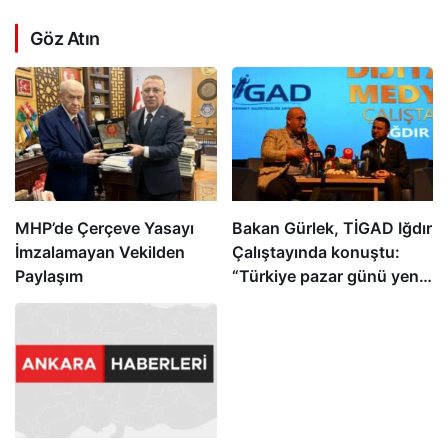
Göz Atın
MHP’de Çerçeve Yasayı
Bakan Gürlek, TİGAD Iğdır
İmzalamayan Vekilden
Çalıştayında konuştu:
Paylaşım
“Türkiye pazar günü yeni
bir aydınlığa uyanacak”