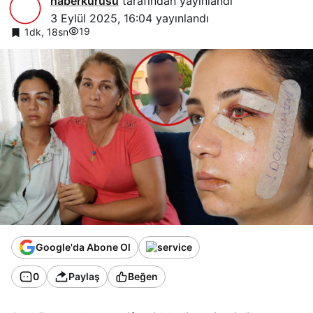
haberkurusu
tarafından yayınlandı
3 Eylül 2025, 16:04
yayınlandı
19
1dk, 18sn
Google'da Abone Ol
0
Paylaş
Beğen