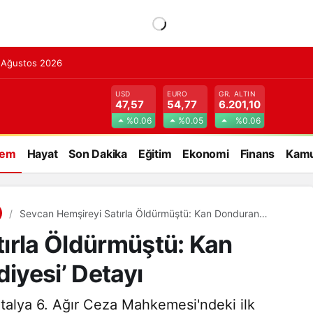
7 Ağustos 2026
USD
EURO
GR. ALTIN
47,57
54,77
6.201,10
%0.06
%0.05
%0.06
dem
Hayat
Son Dakika
Eğitim
Ekonomi
Finans
Kamu
Sevcan Hemşireyi Satırla Öldürmüştü: Kan Donduran
‘Düğün Hediyesi’ Detayı
ırla Öldürmüştü: Kan
iyesi’ Detayı
talya 6. Ağır Ceza Mahkemesi'ndeki ilk