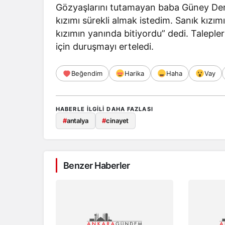
Gözyaşlarını tutamayan baba Güney Demir
kızımı sürekli almak istedim. Sanık kız
kızımın yanında bitiyordu” dedi. Talepl
için duruşmayı erteledi.
Beğendim
Harika
Haha
Vay
HABERLE ILGILI DAHA FAZLASI
#
antalya
#
cinayet
Benzer Haberler