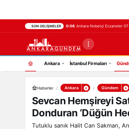
0:06
Ankara Nobetçi Eczaneler 0
SON GELIŞMELER
Ankara
İstanbul Firmaları
Gün
Ankara
Gündem
Haberler
Sevcan Hemşireyi Sat
Donduran ‘Düğün Hed
Tutuklu sanık Halit Can Sakman, An