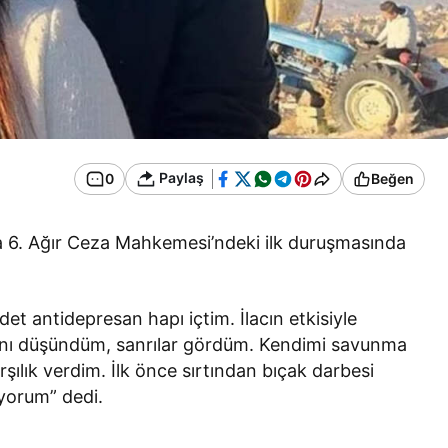
Paylaş
0
Beğen
a 6. Ağır Ceza Mahkemesi’ndeki ilk duruşmasında
et antidepresan hapı içtim. İlacın etkisiyle
ığını düşündüm, sanrılar gördüm. Kendimi savunma
şılık verdim. İlk önce sırtından bıçak darbesi
yorum” dedi.