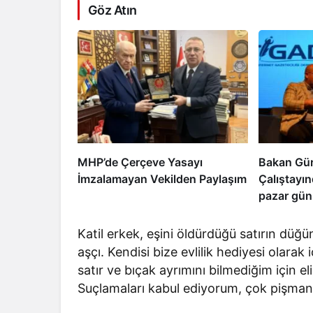
Göz Atın
MHP’de Çerçeve Yasayı
Bakan Gür
İmzalamayan Vekilden Paylaşım
Çalıştayı
pazar günü
uyanacak
Katil erkek, eşini öldürdüğü satırın düğü
aşçı. Kendisi bize evlilik hediyesi olarak
satır ve bıçak ayrımını bilmediğim için e
Suçlamaları kabul ediyorum, çok pişman