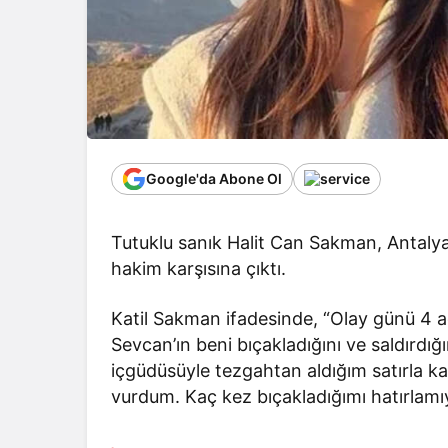
Google'da Abone Ol
Tutuklu sanık Halit Can Sakman, Antaly
hakim karşısına çıktı.
Katil Sakman ifadesinde, “Olay günü 4 ad
Sevcan’ın beni bıçakladığını ve saldırd
içgüdüsüyle tezgahtan aldığım satırla kar
vurdum. Kaç kez bıçakladığımı hatırlamı