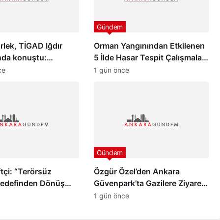
Gündem
lek, TİGAD Iğdır
Orman Yangınından Etkilenen
nda konuştu:
5 İlde Hasar Tespit Çalışmaları
pazar günü yeni bir
Başladı
ce
1 gün önce
 uyanacak”
Gündem
tçi: “Terörsüz
Özgür Özel’den Ankara
Hedefinden Dönüş
Güvenpark’ta Gazilere Ziyaret
ve “Çerçeve Yasa” Mesajı
1 gün önce