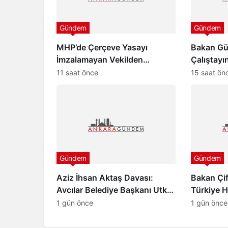
Gündem
Gündem
MHP’de Çerçeve Yasayı
Bakan Gür
İmzalamayan Vekilden
Çalıştayı
Paylaşım
“Türkiye 
11 saat önce
15 saat ön
aydınlığa
Gündem
Gündem
Aziz İhsan Aktaş Davası:
Bakan Çif
Avcılar Belediye Başkanı Utku
Türkiye 
Caner Çaykara ve Özcan
Yoktur”
1 gün önce
1 gün önce
Zenger Tahliye Edildi