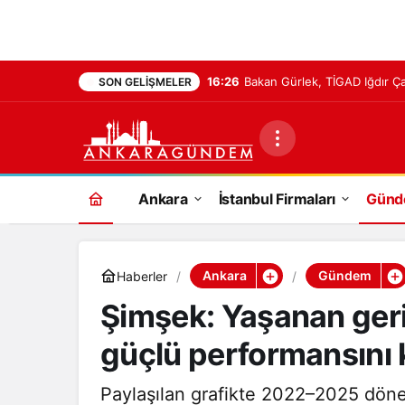
16:26
Bakan Gürlek, TİGAD Iğdır Ça
SON GELIŞMELER
Ankara
İstanbul Firmaları
Gün
Ankara
Gündem
Haberler
Şimşek: Yaşanan geri
güçlü performansını 
Paylaşılan grafikte 2022–2025 dönemi