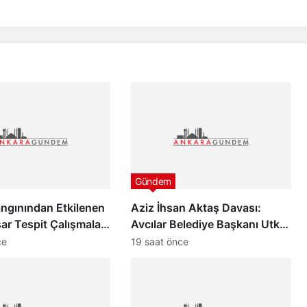
Gündem
ngınından Etkilenen
Aziz İhsan Aktaş Davası:
sar Tespit Çalışmaları
Avcılar Belediye Başkanı Utku
Caner Çaykara ve Özcan
ce
19 saat önce
Zenger Tahliye Edildi