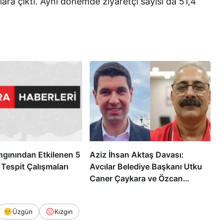
lara çıktı. Aynı dönemde ziyaretçi sayısı da 51,4
gınından Etkilenen 5
Aziz İhsan Aktaş Davası:
 Tespit Çalışmaları
Avcılar Belediye Başkanı Utku
Caner Çaykara ve Özcan
Zenger Tahliye Edildi
Üzgün
Kızgın