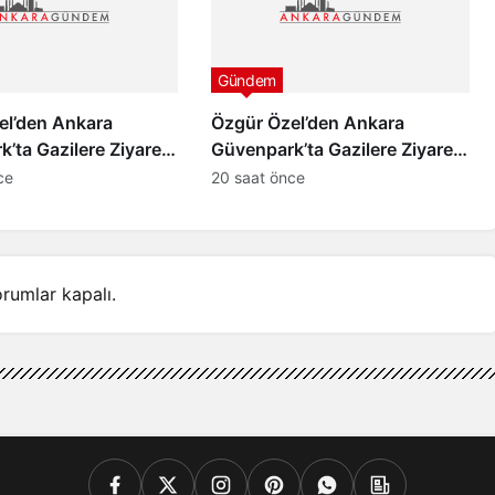
Gündem
el’den Ankara
Özgür Özel’den Ankara
’ta Gazilere Ziyaret
Güvenpark’ta Gazilere Ziyaret
ve Yasa” Mesajı
ve “Çerçeve Yasa” Mesajı
ce
20 saat önce
rumlar kapalı.