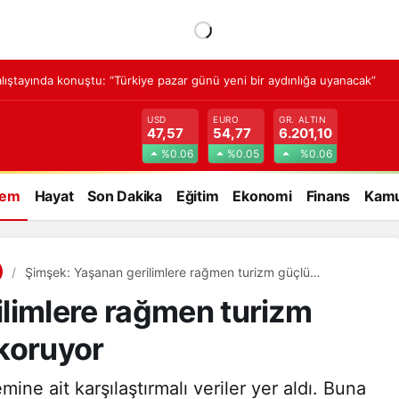
lıştayında konuştu: “Türkiye pazar günü yeni bir aydınlığa uyanacak”
USD
EURO
GR. ALTIN
47,57
54,77
6.201,10
%0.06
%0.05
%0.06
dem
Hayat
Son Dakika
Eğitim
Ekonomi
Finans
Kamu
Şimşek: Yaşanan gerilimlere rağmen turizm güçlü
performansını koruyor
limlere rağmen turizm
koruyor
ne ait karşılaştırmalı veriler yer aldı. Buna