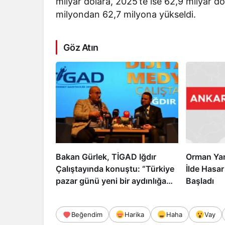
milyar dolara, 2025’te ise 62,9 milyar do
milyondan 62,7 milyona yükseldi.
Göz Atın
Bakan Gürlek, TİGAD Iğdır
Orman Yan
Çalıştayında konuştu: “Türkiye
İlde Hasar
pazar günü yeni bir aydınlığa
Başladı
uyanacak”
Beğendim
Harika
Haha
Vay