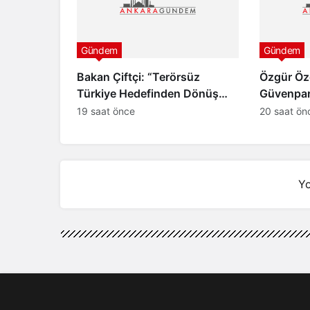
Gündem
Gündem
Bakan Çiftçi: “Terörsüz
Özgür Öz
Türkiye Hedefinden Dönüş
Güvenpark
Yoktur”
ve “Çerçe
19 saat önce
20 saat ön
Yo