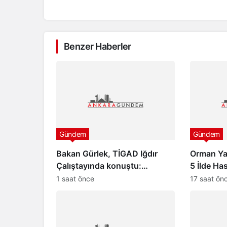
Benzer Haberler
Gündem
Gündem
Bakan Gürlek, TİGAD Iğdır
Orman Ya
Çalıştayında konuştu:
5 İlde Ha
“Türkiye pazar günü yeni bir
Başladı
1 saat önce
17 saat ön
aydınlığa uyanacak”