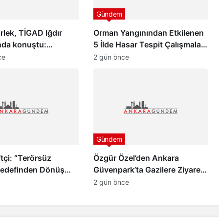
Gündem
lek, TİGAD Iğdır
Orman Yangınından Etkilenen
nda konuştu:
5 İlde Hasar Tespit Çalışmaları
pazar günü yeni bir
Başladı
ce
2 gün önce
 uyanacak”
Gündem
tçi: “Terörsüz
Özgür Özel’den Ankara
Hedefinden Dönüş
Güvenpark’ta Gazilere Ziyaret
ve “Çerçeve Yasa” Mesajı
2 gün önce