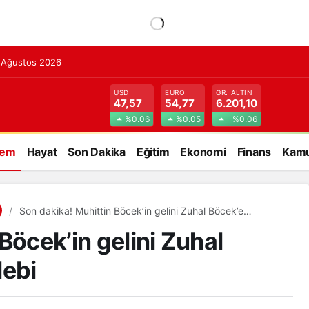
7 Ağustos 2026
USD
EURO
GR. ALTIN
47,57
54,77
6.201,10
%0.06
%0.05
%0.06
dem
Hayat
Son Dakika
Eğitim
Ekonomi
Finans
Kamu
Son dakika! Muhittin Böcek’in gelini Zuhal Böcek’e
tutuklama talebi
Böcek’in gelini Zuhal
lebi