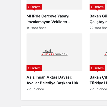
Gündem
Gündem
MHP’de Çerçeve Yasayı
Bakan Gür
İmzalamayan Vekilden
Çalıştayı
Paylaşım
“Türkiye 
19 saat önce
22 saat ön
aydınlığa
Gündem
Gündem
Aziz İhsan Aktaş Davası:
Bakan Çif
Avcılar Belediye Başkanı Utku
Türkiye 
Caner Çaykara ve Özcan
Yoktur”
2 gün önce
2 gün önce
Zenger Tahliye Edildi