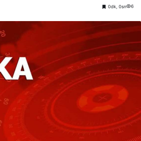
6
0dk, 0sn