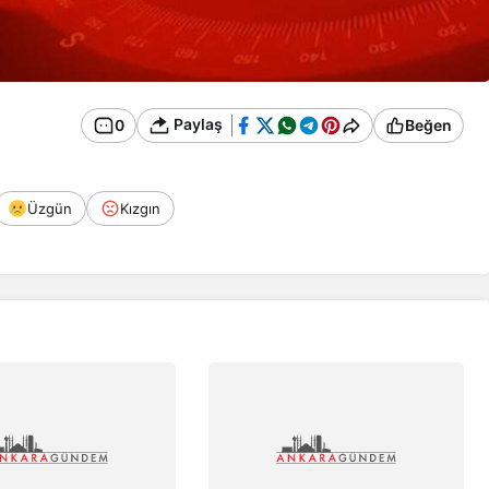
Paylaş
0
Beğen
Üzgün
Kızgın