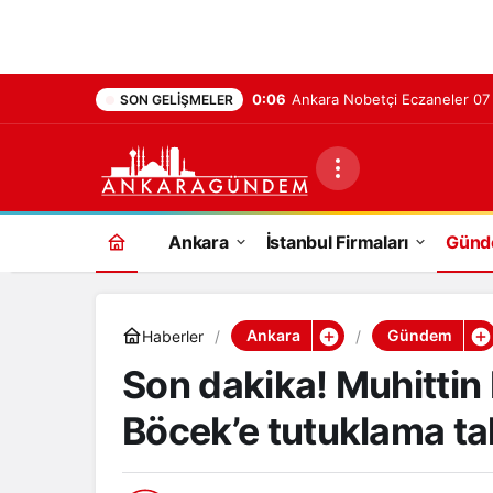
0:06
Ankara Nobetçi Eczaneler 0
SON GELIŞMELER
Ankara
İstanbul Firmaları
Gün
Ankara
Gündem
Haberler
Son dakika! Muhittin 
Böcek’e tutuklama ta