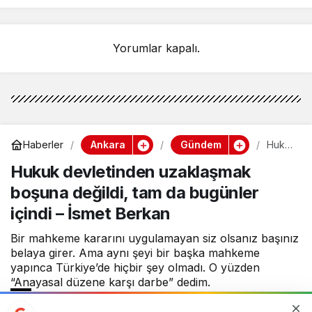
Yorumlar kapalı.
Ankara
Gündem
Haberler
Huku
k
Hukuk devletinden uzaklaşmak
devle
tinde
boşuna değildi, tam da bugünler
n
uzakl
içindi – İsmet Berkan
aşma
k
Bir mahkeme kararını uygulamayan siz olsanız başınız
boşu
na
belaya girer. Ama aynı şeyi bir başka mahkeme
değil
yapınca Türkiye’de hiçbir şey olmadı. O yüzden
di,
“Anayasal düzene karşı darbe” dedim.
tam
da
bugü