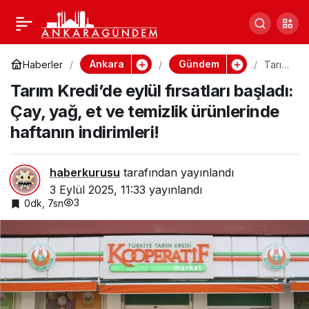
Hukuk devletinden
0
Paylaş
uzaklaşmak boşuna
Ankara
Gündem
Haberler
Tarım
Kredi’
Tarım Kredi’de eylül fırsatları başladı:
de
değildi, tam da bugünler
eylül
Çay, yağ, et ve temizlik ürünlerinde
fırsatl
arı
haftanın indirimleri!
içindi – İsmet Berkan
başla
dı:
Çay,
yağ,
haberkurusu
tarafından yayınlandı
et ve
3 Eylül 2025, 11:33
yayınlandı
temizl
3
0dk, 7sn
ik
ürünl
erind
e
hafta
nın
indiri
mleri!