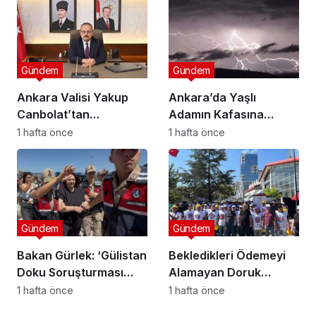
52 Kişi Gözaltına
Düzenleme Geliyor!”
Alındı”
Gündem
Gündem
Ankara Valisi Yakup
Ankara’da Yaşlı
Canbolat’tan
Adamın Kafasına
Gazeteciler ve Basın
Yıldırım Düştü ,
1 hafta önce
1 hafta önce
Bayramı Kutlama
Hayatını Kaybetti!
Mesajı
Gündem
Gündem
Bakan Gürlek: ‘Gülistan
Bekledikleri Ödemeyi
Doku Soruşturması
Alamayan Doruk
Kapsamında 15 Şüpheli
Madencilik Şirketi
1 hafta önce
1 hafta önce
Tutuklandı’
İşçileri Eylem Başlattı !