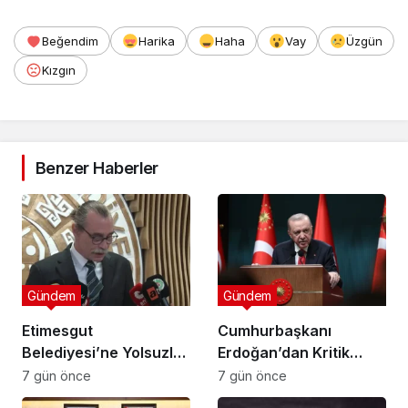
Kutlama Mesajı
Beğendim
Harika
Haha
Vay
Üzgün
Kızgın
Benzer Haberler
Gündem
Gündem
Etimesgut
Cumhurbaşkanı
Belediyesi’ne Yolsuzluk
Erdoğan’dan Kritik
Operasyonu: “Başkan
Açıklama: “Terörsüz
7 gün önce
7 gün önce
Erdal Beşikçioğlu Dahil
Türkiye İçin Yasal