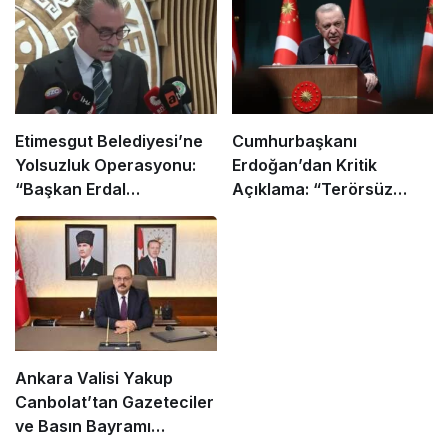
Etimesgut Belediyesi’ne
Cumhurbaşkanı
Yolsuzluk Operasyonu:
Erdoğan’dan Kritik
“Başkan Erdal
Açıklama: “Terörsüz
Beşikçioğlu Dahil 52 Kişi
Türkiye İçin Yasal
Gözaltına Alındı”
Düzenleme Geliyor!”
Ankara Valisi Yakup
Canbolat’tan Gazeteciler
ve Basın Bayramı