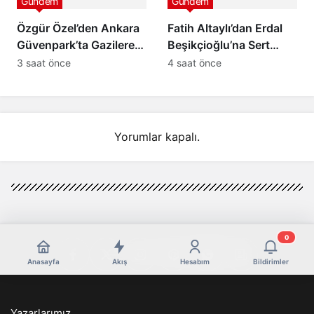
Gündem
Gündem
Özgür Özel’den Ankara
Fatih Altaylı’dan Erdal
Güvenpark’ta Gazilere
Beşikçioğlu’na Sert
Ziyaret ve “Çerçeve
Tepki: “Siz Kamu
3 saat önce
4 saat önce
Yasa” Mesajı
Görevlisisiniz”
Yorumlar kapalı.
0
Anasayfa
Akış
Hesabım
Bildirimler
Yazarlarımız