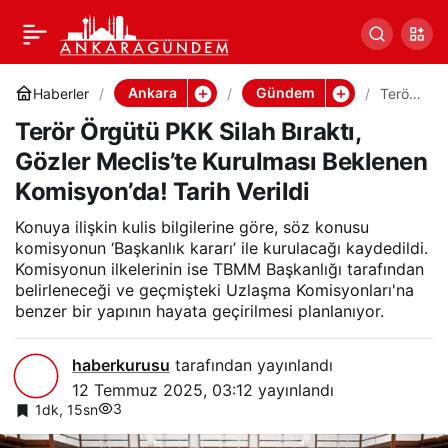
Terör Örgütü PKK Silah
0
Paylaş
Bıraktı, Gözler Meclis’te
Ankara
Gündem
Haberler
Terör
Örgüt
Terör Örgütü PKK Silah Bıraktı,
ü PKK
Kurulması Beklenen
Silah
Gözler Meclis’te Kurulması Beklenen
Bıraktı
,
Komisyon’da! Tarih Verildi
Komisyon’da! Tarih
Gözler
Meclis
Konuya ilişkin kulis bilgilerine göre, söz konusu
’te
Verildi
Kurul
komisyonun ‘Başkanlık kararı’ ile kurulacağı kaydedildi.
ması
Komisyonun ilkelerinin ise TBMM Başkanlığı tarafından
Bekle
belirleneceği ve geçmişteki Uzlaşma Komisyonları'na
nen
benzer bir yapının hayata geçirilmesi planlanıyor.
Komis
yon’da
! Tarih
haberkurusu
tarafından yayınlandı
Verildi
12 Temmuz 2025, 03:12
yayınlandı
3
1dk, 15sn