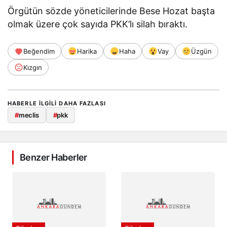
Örgütün sözde yöneticilerinde Bese Hozat başta
olmak üzere çok sayıda PKK’lı silah bıraktı.
Beğendim
Harika
Haha
Vay
Üzgün
Kızgın
HABERLE ILGILI DAHA FAZLASI
#
meclis
#
pkk
Benzer Haberler