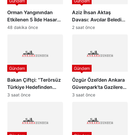
Gündem
Gündem
Orman Yangınından
Aziz İhsan Aktaş
Etkilenen 5 İlde Hasar
Davası: Avcılar Belediye
Tespit Çalışmaları
Başkanı Utku Caner
48 dakika önce
2 saat önce
Başladı
Çaykara ve Özcan
Zenger Tahliye Edildi
Gündem
Gündem
Bakan Çiftçi: “Terörsüz
Özgür Özel’den Ankara
Türkiye Hedefinden
Güvenpark’ta Gazilere
Dönüş Yoktur”
Ziyaret ve “Çerçeve
3 saat önce
3 saat önce
Yasa” Mesajı