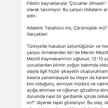
Filistin bayraklarıyla “Çocuklar ölmesin” 
olarak tanımlıyor. Bu çarpıcı iddiaların
edin.
Adaletin Tezahürü mü, Çürümüşlük mü? Me
Gerçekleri
Türkiye’de hukukun üstünlüğünün ve hesap
çarpıcı örneklerden biri de Mersin Mezitl
Mezitli Kaymakamı’nın oğlunun, 12-13 y
çocuklardan birinin yoğun bakımda olduğ
olayla ilgili hiçbir şikayetin oluşturulm
basına yansımasaydı bu olayın da karan
kim olduğunu, emniyet müdürü ve valini
açığa alınması ve oğlunun gözaltına alın
durumda nasıl bir garibanlık içinde oldu
mı?” diyerek tepki gösteriyor. Bu olay, 