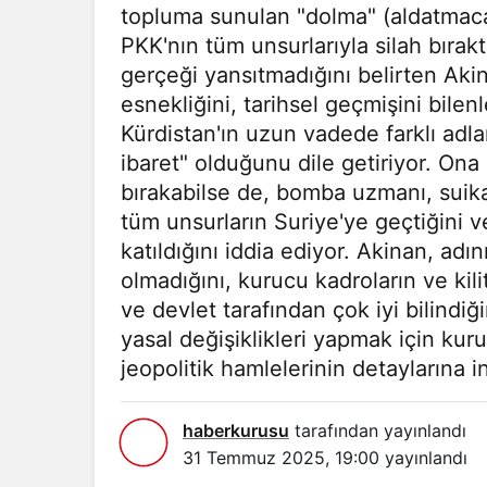
topluma sunulan "dolma" (aldatmaca)
PKK'nın tüm unsurlarıyla silah bırak
gerçeği yansıtmadığını belirten Aki
esnekliğini, tarihsel geçmişini bilen
Kürdistan'ın uzun vadede farklı adlar
ibaret" olduğunu dile getiriyor. Ona
bırakabilse de, bomba uzmanı, suik
tüm unsurların Suriye'ye geçtiğini v
katıldığını iddia ediyor. Akinan, a
olmadığını, kurucu kadroların ve kil
ve devlet tarafından çok iyi bilind
yasal değişiklikleri yapmak için kur
jeopolitik hamlelerinin detaylarına
haberkurusu
tarafından yayınlandı
31 Temmuz 2025, 19:00
yayınlandı