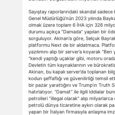
Sayıştay raporlarındaki skandal sadece k
Genel Müdürlüğü’nün 2023 yılında Baykar’
olmak üzere toplam 6 İHA için 326 milyon
durumu açıkça “Damada” yapılan bir ödeme
sorguluyor. Akinan’a göre, Selçuk Bayrak
platformu Next de bir aldatmaca. Platf
yazılımını alıp bir server’a koyarak “Be
“kendi yaptığı uçaklar gibi, motoru orada
Devletin tüm kaynaklarının ve bürokratları
Akinan, bu kapalı server’da toplanan bilg
kodun şeffaflığı ve güvenilirliği temsil et
bir pazar yarattığını ve Trump’ın Truth S
hatırlatıyor. “Damat” ile ilgili iddialar 
petrolleri “illegal olarak” alıp milyarlarc
petrolü dünya ticaretine aykırı olarak pa
yapan bir İtalyan firmasıyla anlaşma im