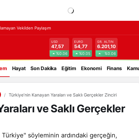
lamayan Vekilden Paylaşım
USD
EURO
GR. ALTIN
47,57
54,77
6.201,10
%0.06
%0.05
%0.06
dem
Hayat
Son Dakika
Eğitim
Ekonomi
Finans
Kamu
Türkiye’nin Kanayan Yaraları ve Saklı Gerçekler Zinciri
araları ve Saklı Gerçekler
 Türkiye" söyleminin ardındaki gerçeğin,