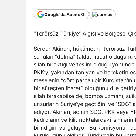
Google'da Abone Ol
“Terörsüz Türkiye” Algısı ve Bölgesel Çık
Serdar Akinan, hükümetin “terörsüz Tür
sunulan “dolma” (aldatmaca) olduğunu ser
silah bıraktığı ve teslim olduğu yönündek
PKK’yı yakından tanıyan ve hareketin esne
meselenin “dört parçalı bir Kürdistan’ın 
bir süreçten ibaret” olduğunu dile getiri
silah bırakabilse de, bomba uzmanı, sui
unsurların Suriye’ye geçtiğini ve “SDG” ad
ediyor. Akinan, adının SDG, PKK veya YP
kadroların ve kilit noktalardaki isimleri
bilindiğini vurguluyor. Bu komisyonun da
kurulduğunu ekliyor. Türkiye’nin bu karm