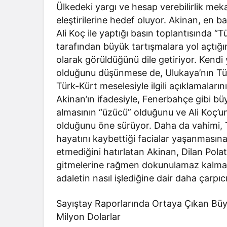
Ülkedeki yargı ve hesap verebilirlik meka
eleştirilerine hedef oluyor. Akinan, en 
Ali Koç ile yaptığı basın toplantısında “T
tarafından büyük tartışmalara yol açtığı
olarak görüldüğünü dile getiriyor. Kendi
olduğunu düşünmese de, Ulukaya’nın Tü
Türk-Kürt meselesiyle ilgili açıklamaları
Akinan’ın ifadesiyle, Fenerbahçe gibi bü
almasının “üzücü” olduğunu ve Ali Koç’u
olduğunu öne sürüyor. Daha da vahimi, T
hayatını kaybettiği facialar yaşanmasın
etmediğini hatırlatan Akinan, Dilan Polat
gitmelerine rağmen dokunulamaz kalmalar
adaletin nasıl işlediğine dair daha çar
Sayıştay Raporlarında Ortaya Çıkan Bü
Milyon Dolarlar