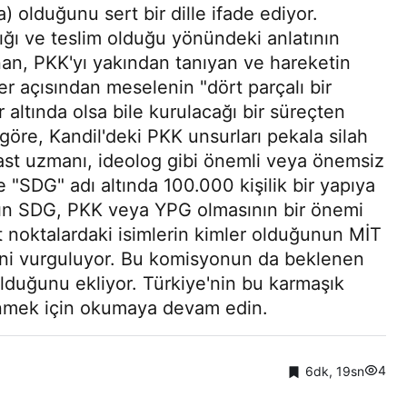
 olduğunu sert bir dille ifade ediyor.
tığı ve teslim olduğu yönündeki anlatının
nan, PKK'yı yakından tanıyan ve hareketin
ler açısından meselenin "dört parçalı bir
 altında olsa bile kurulacağı bir süreçten
 göre, Kandil'deki PKK unsurları pekala silah
ast uzmanı, ideolog gibi önemli veya önemsiz
e "SDG" adı altında 100.000 kişilik bir yapıya
dının SDG, PKK veya YPG olmasının bir önemi
it noktalardaki isimlerin kimler olduğunun MİT
iğini vurguluyor. Bu komisyonun da beklenen
ulduğunu ekliyor. Türkiye'nin bu karmaşık
 inmek için okumaya devam edin.
4
6dk, 19sn