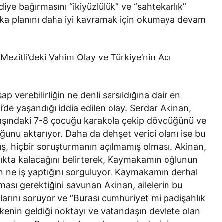
diye bağırmasını “ikiyüzlülük” ve “sahtekarlık”
 arka planını daha iyi kavramak için okumaya devam
zitli’deki Vahim Olay ve Türkiye’nin Acı
 verebilirliğin ne denli sarsıldığına dair en
i’de yaşandığı iddia edilen olay. Serdar Akinan,
aşındaki 7-8 çocuğu karakola çekip dövdüğünü ve
unu aktarıyor. Daha da dehşet verici olanı ise bu
amış, hiçbir soruşturmanın açılmamış olması. Akinan,
lıkta kalacağını belirterek, Kaymakamın oğlunun
n ne iş yaptığını sorguluyor. Kaymakamın derhal
ması gerektiğini savunan Akinan, ailelerin bu
klarını soruyor ve “Burası cumhuriyet mi padişahlık
ülkenin geldiği noktayı ve vatandaşın devlete olan