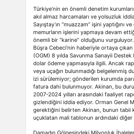
Türkiye’nin en önemli denetim kurumlarınd
akıl almaz harcamaları ve yolsuzluk iddi
Sayıştay’ın “muazzam” işini yaptığını ve 
memurların işlerini yapmaya devam ettiği
önemli bir “karine” olduğunu vurguluyor.
Büşra Cebeci’nin haberiyle ortaya çıka
(OGM) 8 yılda Savunma Sanayii Destek Fo
dolar ödeme yapmasıyla ilgili. Ancak ra
veya uçağın bulunmadığı belgelenmiş du
izi sürülemiyor; gönderilen kurumda paran
fatura dahi bulunmuyor. Akinan, bu duru
2007-2024 yılları arasındaki faaliyet ra
gizlendiğini iddia ediyor. Orman Genel 
gerektiğini belirten Akinan, bunun tabi
uçuklatan mali tablonun ardındaki diğe
Damadın Gölgesindeki Milyonluk İhaleler 