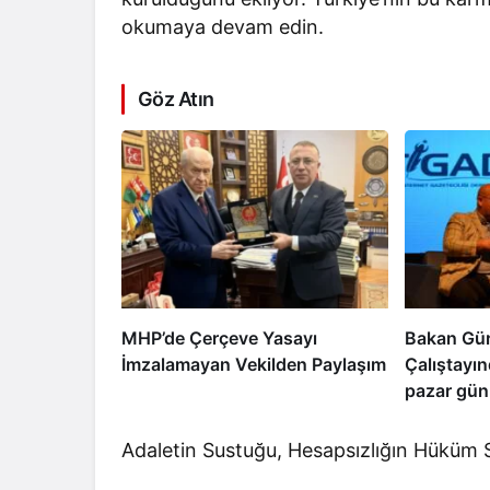
okumaya devam edin.
Göz Atın
MHP’de Çerçeve Yasayı
Bakan Gür
İmzalamayan Vekilden Paylaşım
Çalıştayı
pazar günü
uyanacak
Adaletin Sustuğu, Hesapsızlığın Hüküm 