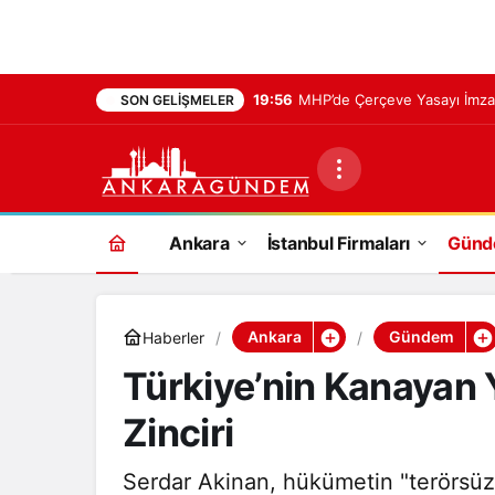
19:56
MHP’de Çerçeve Yasayı İmza
SON GELIŞMELER
Ankara
İstanbul Firmaları
Gün
Ankara
Gündem
Haberler
Türkiye’nin Kanayan Y
Zinciri
Serdar Akinan, hükümetin "terörsüz