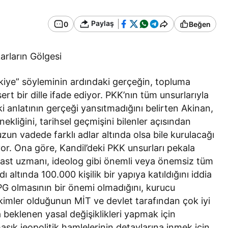
Paylaş
0
Beğen
arların Gölgesi
kiye” söyleminin ardındaki gerçeğin, topluma
t bir dille ifade ediyor. PKK’nın tüm unsurlarıyla
i anlatının gerçeği yansıtmadığını belirten Akinan,
kliğini, tarihsel geçmişini bilenler açısından
uzun vadede farklı adlar altında olsa bile kurulacağı
yor. Ona göre, Kandil’deki PKK unsurları pekala
kast uzmanı, ideolog gibi önemli veya önemsiz tüm
ı altında 100.000 kişilik bir yapıya katıldığını iddia
G olmasının bir önemi olmadığını, kurucu
n kimler olduğunun MİT ve devlet tarafından çok iyi
 beklenen yasal değişiklikleri yapmak için
aşık jeopolitik hamlelerinin detaylarına inmek için