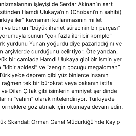
nizmalarının işleyişi de Serdar Akinan’ın sert
basitinden Hamdi Ulukaya’nın (Chobani’nin sahibi)
ürkiyeliler” kavramını kullanmasının millet
nı ve bunun “büyük ihanet sürecinin bir parçası”
 yorumuyla bunun “çok fazla ileri bir komplo”
rk yurdunu Yunan yoğurdu diye pazarladığını ve
nın arşivlerde durduğunu belirtiyor. Öte yandan,
yük bir camiada Hamdi Ulukaya gibi bir ismin yer
n “kibir abidesi” ve “zengin çocuğu megaloman”
ürkiye’de deprem gibi yüz binlerce insanın
a rağmen tek bir bürokrat veya bakanın istifa
 ve Dilan Çıtak gibi isimlerin emniyet şeridinde
ını “vahim” olarak nitelendiriyor. Türkiye’de
pıcı örneklere göz atmak için okumaya devam edin.
yük Skandal: Orman Genel Müdürlüğü’nde Kayıp