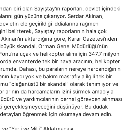
an biri olan Sayıştay’ın raporları, devlet içindeki
alarını gün yüzüne çıkarıyor. Serdar Akinan,
devletin ele geçirildiği iddialarına rağmen
ni belirterek, Sayıştay raporlarının hala çok
 Akinan’ın aktardığına göre, Karar Gazetesi’nden
n büyük skandal, Orman Genel Müdürlüğü’nün
nu’na uçak ve helikopter alımı için 347.7 milyon
porda envanterde tek bir hava aracının, helikopter
rumda. Dahası, bu paraların nereye harcandığının
ın kaydı yok ve bakım masrafıyla ilgili tek bir
mu “olağanüstü bir skandal” olarak tanımlıyor ve
porlarının da harcamaların izini sürmek amacıyla
Müdürü ve yardımcılarının derhal görevden alınması
i ki gerçekleşmeyeceğini düşünüyor. Bu dudak
r detayları öğrenmek için okumaya devam edin.
ve “Yerli ve Milli” Aldatmacası