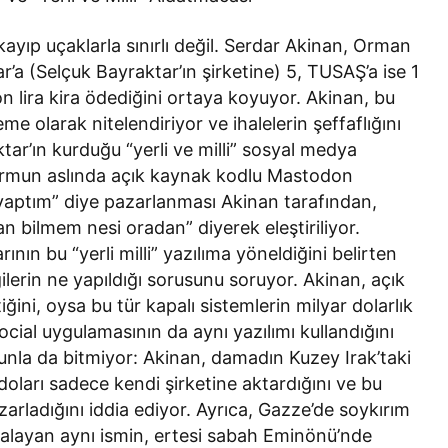
ayıp uçaklarla sınırlı değil. Serdar Akinan, Orman
a (Selçuk Bayraktar’ın şirketine) 5, TUSAŞ’a ise 1
 lira kira ödediğini ortaya koyuyor. Akinan, bu
 olarak nitelendiriyor ve ihalelerin şeffaflığını
tar’ın kurduğu “yerli ve milli” sosyal medya
ormun aslında açık kaynak kodlu Mastodon
n yaptım” diye pazarlanması Akinan tarafından,
n bilmem nesi oradan” diyerek eleştiriliyor.
nın bu “yerli milli” yazılıma yöneldiğini belirten
ilerin ne yapıldığı sorusunu soruyor. Akinan, açık
tiğini, oysa bu tür kapalı sistemlerin milyar dolarlık
ocial uygulamasının da aynı yazılımı kullandığını
bununla da bitmiyor: Akinan, damadın Kuzey Irak’taki
a doları sadece kendi şirketine aktardığını ve bu
zarladığını iddia ediyor. Ayrıca, Gazze’de soykırım
zalayan aynı ismin, ertesi sabah Eminönü’nde