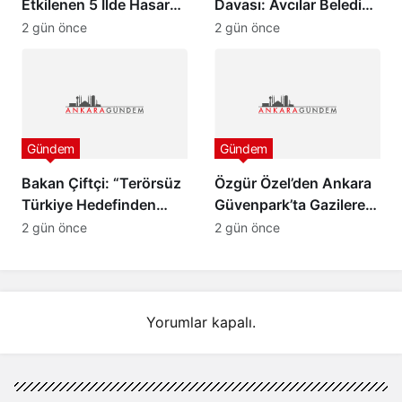
Etkilenen 5 İlde Hasar
Davası: Avcılar Belediye
Tespit Çalışmaları
Başkanı Utku Caner
2 gün önce
2 gün önce
Başladı
Çaykara ve Özcan
Zenger Tahliye Edildi
Gündem
Gündem
Bakan Çiftçi: “Terörsüz
Özgür Özel’den Ankara
Türkiye Hedefinden
Güvenpark’ta Gazilere
Dönüş Yoktur”
Ziyaret ve “Çerçeve
2 gün önce
2 gün önce
Yasa” Mesajı
Yorumlar kapalı.