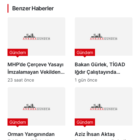
Benzer Haberler
Gündem
Gündem
MHP’de Çerçeve Yasayı
Bakan Gürlek, TİGAD
İmzalamayan Vekilden
Iğdır Çalıştayında
Paylaşım
konuştu: “Türkiye pazar
23 saat önce
1 gün önce
günü yeni bir aydınlığa
uyanacak”
Gündem
Gündem
Orman Yangınından
Aziz İhsan Aktaş