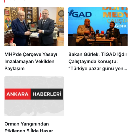
MHP’de Çerçeve Yasayı
Bakan Gürlek, TİGAD Iğdır
İmzalamayan Vekilden
Çalıştayında konuştu:
Paylaşım
“Türkiye pazar günü yeni
bir aydınlığa uyanacak”
Orman Yangınından
Etkilenen 5 İlde Hasar