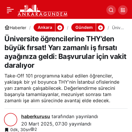
Üniversite öğrencilerine
0
Paylaş
THY’den büyük fırsat!
Ankara
Gündem
Haberler
Üniver
site
Üniversite öğrencilerine THY’den
öğren
Yarı zamanlı iş fırsatı
cilerin
büyük fırsat! Yarı zamanlı iş fırsatı
e
THY’d
ayağınıza geldi: Başvurular için vakit
ayağınıza geldi:
en
büyük
daralıyor
fırsat!
Başvurular için vakit
Yarı
Take-Off 101 programına kabul edilen öğrenciler,
zama
yaklaşık bir yıl boyunca THY'nin İstanbul ofislerinde
nlı iş
fırsatı
yarı zamanlı çalışabilecek. Değerlendirme sürecini
daralıyor
ayağı
başarıyla tamamlayanlar, mezuniyet sonrası tam
nıza
zamanlı işe alım sürecinde avantaj elde edecek.
geldi:
Başvu
rular
haberkurusu
tarafından yayınlandı
için
vakit
20 Mart 2025, 07:30
yayınlandı
daralı
2
0dk, 30sn