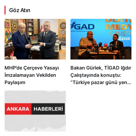
Göz Atın
MHP’de Çerçeve Yasayı
Bakan Gürlek, TİGAD Iğdır
İmzalamayan Vekilden
Çalıştayında konuştu:
Paylaşım
“Türkiye pazar günü yeni
bir aydınlığa uyanacak”