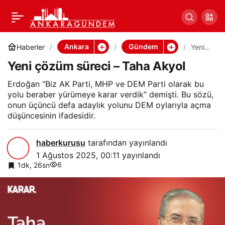
Yeni çözüm süreci – Taha
0
Paylaş
Akyol
Ankara
Gündem
Haberler
Yeni
çözü
Yeni çözüm süreci – Taha Akyol
m
süreci
– Taha
Erdoğan “Biz AK Parti, MHP ve DEM Parti olarak bu
Akyol
yolu beraber yürümeye karar verdik” demişti. Bu sözü,
onun üçüncü defa adaylık yolunu DEM oylarıyla açma
düşüncesinin ifadesidir.
haberkurusu
tarafından yayınlandı
1 Ağustos 2025, 00:11
yayınlandı
6
1dk, 26sn