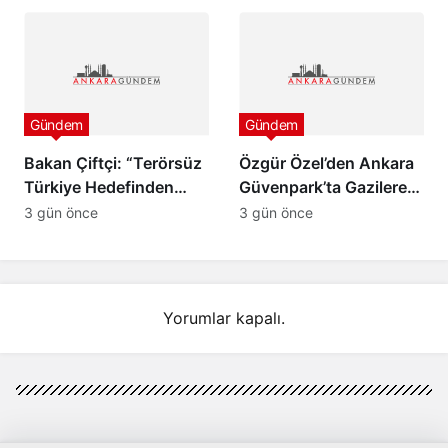
Başladı
Çaykara ve Özcan
Zenger Tahliye Edildi
Gündem
Gündem
Bakan Çiftçi: “Terörsüz
Özgür Özel’den Ankara
Türkiye Hedefinden
Güvenpark’ta Gazilere
Dönüş Yoktur”
Ziyaret ve “Çerçeve
3 gün önce
3 gün önce
Yasa” Mesajı
Yorumlar kapalı.