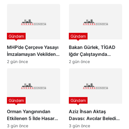
Gündem
Gündem
MHP’de Çerçeve Yasayı
Bakan Gürlek, TİGAD
İmzalamayan Vekilden
Iğdır Çalıştayında
Paylaşım
konuştu: “Türkiye pazar
2 gün önce
2 gün önce
günü yeni bir aydınlığa
uyanacak”
Gündem
Gündem
Orman Yangınından
Aziz İhsan Aktaş
Etkilenen 5 İlde Hasar
Davası: Avcılar Belediye
Tespit Çalışmaları
Başkanı Utku Caner
3 gün önce
3 gün önce