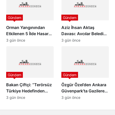
Gündem
Gündem
Orman Yangınından
Aziz İhsan Aktaş
Etkilenen 5 İlde Hasar
Davası: Avcılar Belediye
Tespit Çalışmaları
Başkanı Utku Caner
3 gün önce
3 gün önce
Başladı
Çaykara ve Özcan
Zenger Tahliye Edildi
Gündem
Gündem
Bakan Çiftçi: “Terörsüz
Özgür Özel’den Ankara
Türkiye Hedefinden
Güvenpark’ta Gazilere
Dönüş Yoktur”
Ziyaret ve “Çerçeve
3 gün önce
3 gün önce
Yasa” Mesajı