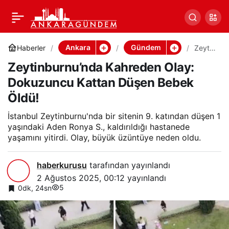
Zeytinburnu’nda
0
Paylaş
Kahreden Olay:
Ankara
Gündem
Haberler
Zeytin
burnu’
Zeytinburnu’nda Kahreden Olay:
nda
Dokuzuncu Kattan
Kahre
Dokuzuncu Kattan Düşen Bebek
den
Olay:
Öldü!
Düşen Bebek Öldü!
Dokuz
uncu
İstanbul Zeytinburnu'nda bir sitenin 9. katından düşen 1
Kattan
Düşen
yaşındaki Aden Ronya S., kaldırıldığı hastanede
Bebek
yaşamını yitirdi. Olay, büyük üzüntüye neden oldu.
Öldü!
haberkurusu
tarafından yayınlandı
2 Ağustos 2025, 00:12
yayınlandı
5
0dk, 24sn