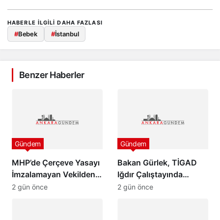
HABERLE ILGILI DAHA FAZLASI
#
Bebek
#
İstanbul
Benzer Haberler
Gündem
Gündem
MHP’de Çerçeve Yasayı
Bakan Gürlek, TİGAD
İmzalamayan Vekilden
Iğdır Çalıştayında
Paylaşım
konuştu: “Türkiye pazar
2 gün önce
2 gün önce
günü yeni bir aydınlığa
uyanacak”