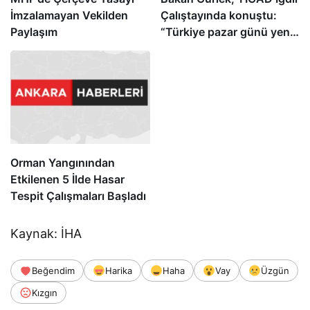
İmzalamayan Vekilden
Çalıştayında konuştu:
Paylaşım
“Türkiye pazar günü yeni
bir aydınlığa uyanacak”
Orman Yangınından
Etkilenen 5 İlde Hasar
Tespit Çalışmaları Başladı
Kaynak: İHA
Beğendim
Harika
Haha
Vay
Üzgün
Kızgın