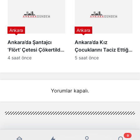
Uzatıldı
Ankara
Ankara
Ankara’da Şantajcı
Ankara’da Kız
‘Flört’ Çetesi Çökertildi:
Çocuklarını Taciz Ettiği
9 Gözaltı
İddiasıyla Yaşlı Adamı
4 saat önce
5 saat önce
Darp Eden Şüpheli
Yeniden Gözaltında
Yorumlar kapalı.
0