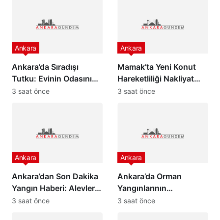
Ankara
Ankara
Ankara’da Sıradışı
Mamak’ta Yeni Konut
Tutku: Evinin Odasını
Hareketliliği Nakliyat
Müze Yaptı, Gören
Sektörünü Canlandırdı
3 saat önce
3 saat önce
Şaşırıyor!
Ankara
Ankara
Ankara’dan Son Dakika
Ankara’da Orman
Yangın Haberi: Alevler
Yangınlarının
Evlere Sıçramadan…
Önlenmesine Yönelik
3 saat önce
3 saat önce
Tedbirler 15 Ekim’e