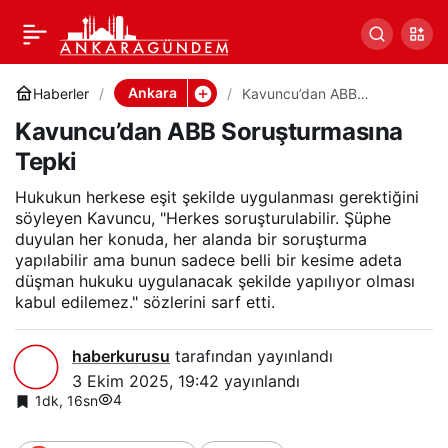
Kavuncu’dan ABB
0
Paylaş
Soruşturmasına Tepki
Ankara
Haberler
Kavuncu’dan ABB
Soruşturmasına Tepki
Kavuncu’dan ABB Soruşturmasına
Tepki
Hukukun herkese eşit şekilde uygulanması gerektiğini
söyleyen Kavuncu, "Herkes soruşturulabilir. Şüphe
duyulan her konuda, her alanda bir soruşturma
yapılabilir ama bunun sadece belli bir kesime adeta
düşman hukuku uygulanacak şekilde yapılıyor olması
kabul edilemez." sözlerini sarf etti.
haberkurusu
tarafından yayınlandı
3 Ekim 2025, 19:42
yayınlandı
4
1dk, 16sn