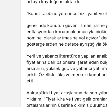
ortaya koyduğunu aktardı.
“Konut talebine yeterince hızlı yanıt ver
genelinde konutun güvenli liman haline g
enflasyondan korunmak amacıyla birikimle
nominal olarak artmasına yol açıyor” de
göstergelerden ne derece ayrıştığıyla ö
Yerli ve yabancı literatürde yapılan anal
fiyatlarına dair balonlara işaret eden bulgu
arsa arzı, yüksek göç ve yabancı yatırımcı 
çekti. Özellikle lüks ve merkezi konutlar
etti.
Ankara’daki fiyat artışlarının da son yıll
Yıldırım, “Fiyat-kira ve fiyat-gelir oran
ortalamalarının üzerine çıkılmış durumda”