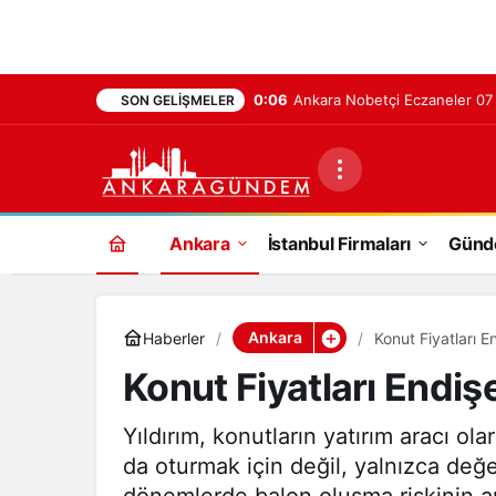
0:06
Ankara Nobetçi Eczaneler 0
SON GELIŞMELER
Ankara
İstanbul Firmaları
Gün
Ankara
Haberler
Konut Fiyatları E
Konut Fiyatları Endiş
Yıldırım, konutların yatırım aracı o
da oturmak için değil, yalnızca değe