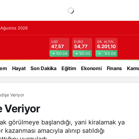
7 Ağustos 2026
USD
EURO
GR. ALTIN
47,57
54,77
6.201,10
%0.06
%0.05
%0.06
dem
Hayat
Son Dakika
Eğitim
Ekonomi
Finans
Kamu
ndişe Veriyor
e Veriyor
larak görülmeye başlandığı, yani kiralamak ya
r kazanması amacıyla alınıp satıldığı