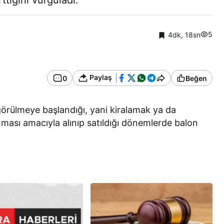
tığını vurguladı.
5
4dk, 18sn
Paylaş
0
Beğen
 görülmeye başlandığı, yani kiralamak ya da
nması amacıyla alınıp satıldığı dönemlerde balon