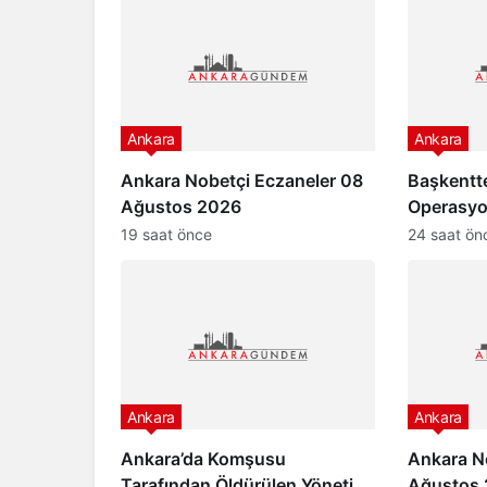
Ankara
Ankara
Ankara Nobetçi Eczaneler 08
Başkentt
Ağustos 2026
Operasyo
Hapsi
19 saat önce
24 saat ön
Ankara
Ankara
Ankara’da Komşusu
Ankara N
Tarafından Öldürülen Yönetici
Ağustos