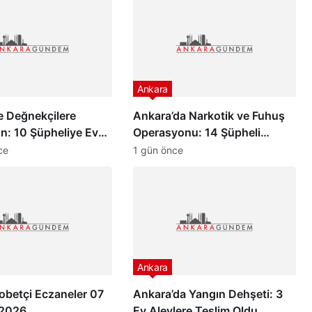
Ankara
e Değnekçilere
Ankara’da Narkotik ve Fuhuş
n: 10 Şüpheliye Ev
Operasyonu: 14 Şüpheli
Hakkında Gözaltı Kararı
ce
1 gün önce
Ankara
obetçi Eczaneler 07
Ankara’da Yangın Dehşeti: 3
 2026
Ev Alevlere Teslim Oldu