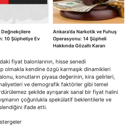
 Değnekçilere
Ankara’da Narkotik ve Fuhuş
: 10 Şüpheliye Ev
Operasyonu: 14 Şüpheli
Hakkında Gözaltı Kararı
aki fiyat balonlarının, hisse senedi
hip olmakla kendine özgü karmaşık dinamikleri
balonu, konutların piyasa değerinin, kira gelirleri,
t maliyetleri ve demografik faktörler gibi temel
ürülemez şekilde ayrışarak sanal bir fiyat halini
ışmanın çoğunlukla spekülatif beklentilerle ve
slendiğini ifade etti.
östergeler