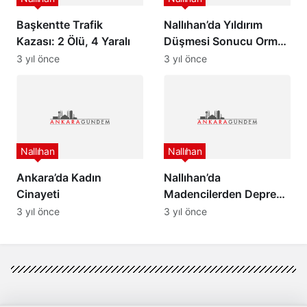
Başkentte Trafik
Nallıhan’da Yıldırım
Kazası: 2 Ölü, 4 Yaralı
Düşmesi Sonucu Orman
Yangını Başladı
3 yıl önce
3 yıl önce
Nallıhan
Nallıhan
Ankara’da Kadın
Nallıhan’da
Cinayeti
Madencilerden Deprem
Bölgesine Yardım Eli
3 yıl önce
3 yıl önce