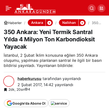
350 Ankara: Yeni Termik
Paylaş
Santral Yılda 4 Milyon
Ankara
Nallıhan
Haberler
350
Ankara
350 Ankara: Yeni Termik Santral
: Yeni
Ton Karbondioksit
Termik
Yılda 4 Milyon Ton Karbondioksit
Santral
Yılda 4
Yayacak
Yayacak
Milyon
Ton
İstanbul, 2 Şubat İklim konusuna eğilen 350 Ankara
Karbo
ndioksi
oluşumu, yapılması planlanan santral ile ilgili bir basın
t
bildirisi yayınladı. Yayınlanan bildiride:
Yayac
ak
haberkurusu
tarafından yayınlandı
2 Şubat 2017, 14:42
yayınlandı
4
2dk, 20sn
Google'da Abone Ol