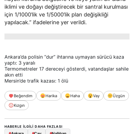
iklimi ve doğayı değiştirecek bir santral kurulması
için 1/1000’lik ve 1/5000’lik plan değişikliği
yapılacak.” ifadelerine yer verildi.
Ankara’da polisin “dur” ihtarına uymayan sürücü kaza
yaptı: 3 yaralı
Termometreler 17 dereceyi gösterdi, vatandaşlar sahile
akın etti
Mersin’de trafik kazası: 1 ölü
Beğendim
Harika
Haha
Vay
Üzgün
Kızgın
HABERLE ILGILI DAHA FAZLASI
#
Ankara
#
Çay
#
Nallıhan