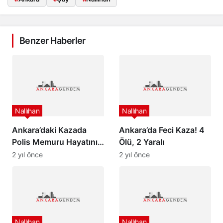
Benzer Haberler
Nallıhan
Nallıhan
Ankara’daki Kazada
Ankara’da Feci Kaza! 4
Polis Memuru Hayatını
Ölü, 2 Yaralı
Kaybetti
2 yıl önce
2 yıl önce
Nallıhan
Nallıhan