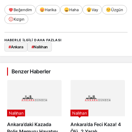
Beğendim
Harika
Haha
Vay
Üzgün
Kızgın
HABERLE ILGILI DAHA FAZLASI
#
Ankara
#
Nallıhan
Benzer Haberler
Nallıhan
Nallıhan
Ankara’daki Kazada
Ankara’da Feci Kaza! 4
Polis Memuru Hayatını
Ölü, 2 Yaralı