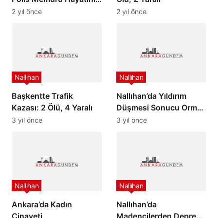
Kaybetti
2 yıl önce
2 yıl önce
Nallıhan
Nallıhan
Başkentte Trafik
Nallıhan’da Yıldırım
Kazası: 2 Ölü, 4 Yaralı
Düşmesi Sonucu Orman
Yangını Başladı
3 yıl önce
3 yıl önce
Nallıhan
Nallıhan
Ankara’da Kadın
Nallıhan’da
Cinayeti
Madencilerden Deprem