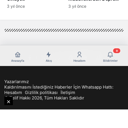
Bölgesine Yardım Eli
3 yıl önce
3 yıl önce
0
Anasayfa
Akış
Hesabım
Bildirimler
Yazarlarımız
Kaldırılmasını İstediğiniz Haberler İçin Whatsapp Hattı:
Hesabım
Gizlilik politikası
İletişim
© Telif Hakkı 2026, Tüm Hakları Saklıdır