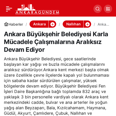
Ankara Büyükşehir
Paylaş
Belediyesi Karla
Ankara
Nallıhan
Haberler
Ankara
Büyük
Ankara Büyükşehir Belediyesi Karla
şehir
Mücadele Çalışmalarına
Beledi
Mücadele Çalışmalarına Aralıksız
yesi
Karla
Devam Ediyor
Aralıksız Devam Ediyor
Mücad
ele
Ankara Büyükşehir Belediyesi, gece saatlerinde
Çalışm
alarına
başlayan kar yağışı ve buzla mücadele çalışmalarını
Aralıksı
aralıksız sürdürüyor.Ankara kent merkezi başta olmak
z
üzere özellikle çevre ilçelerde kapalı yol bulunmaması
Devam
için sabaha kadar sürdürülen çalışmalar, yüksek
Ediyor
bölgelerde devam ediyor. Büyükşehir Belediyesi Fen
İşleri Daire Başkanlığına bağlı toplamda 832 araç ve
yaklaşık 3 bin personelle vardiyalı olarak Ankara kent
merkezindeki cadde, bulvar ve ana arterler ile yoğun
yağış alan Beyzaparı, Bala, Kızılcahamam, Haymana,
Güdül, Akyurt, Çamlıdere, Çubuk, Nallıhan ve