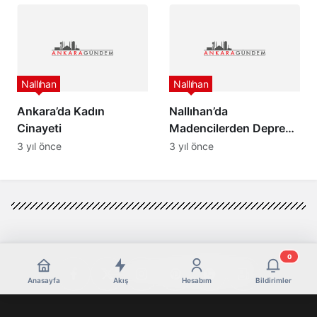
Nallıhan
Nallıhan
Ankara’da Kadın
Nallıhan’da
Cinayeti
Madencilerden Deprem
Bölgesine Yardım Eli
3 yıl önce
3 yıl önce
0
Anasayfa
Akış
Hesabım
Bildirimler