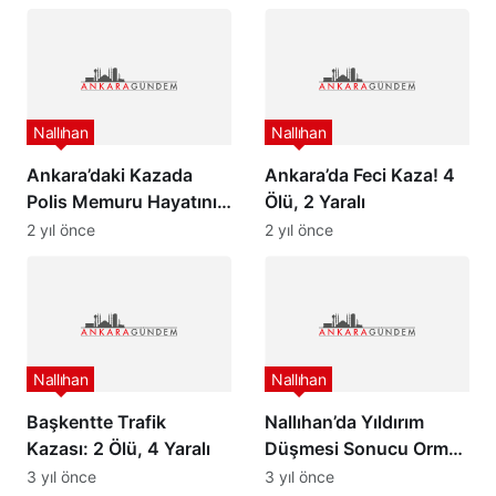
Nallıhan
Nallıhan
Ankara’daki Kazada
Ankara’da Feci Kaza! 4
Polis Memuru Hayatını
Ölü, 2 Yaralı
Kaybetti
2 yıl önce
2 yıl önce
Nallıhan
Nallıhan
Başkentte Trafik
Nallıhan’da Yıldırım
Kazası: 2 Ölü, 4 Yaralı
Düşmesi Sonucu Orman
Yangını Başladı
3 yıl önce
3 yıl önce