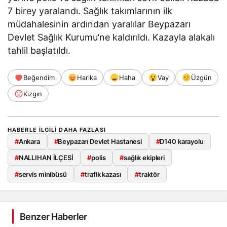
7 birey yaralandı. Sağlık takımlarının ilk
müdahalesinin ardından yaralılar Beypazarı
Devlet Sağlık Kurumu’ne kaldırıldı. Kazayla alakalı
tahlil başlatıldı.
Beğendim
Harika
Haha
Vay
Üzgün
Kızgın
HABERLE ILGILI DAHA FAZLASI
#
Ankara
#
Beypazarı Devlet Hastanesi
#
D140 karayolu
#
NALLIHAN İLÇESİ
#
polis
#
sağlık ekipleri
#
servis minibüsü
#
trafik kazası
#
traktör
Benzer Haberler