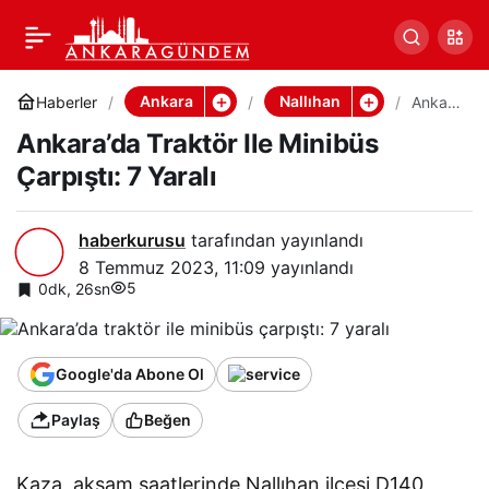
Ankara’da Traktör Ile
Paylaş
Minibüs Çarpıştı: 7 Yaralı
Ankara
Nallıhan
Haberler
Ankara
’da
Ankara’da Traktör Ile Minibüs
Traktö
r Ile
Çarpıştı: 7 Yaralı
Minibü
s
Çarpış
tı: 7
haberkurusu
tarafından yayınlandı
Yaralı
8 Temmuz 2023, 11:09
yayınlandı
5
0dk, 26sn
Google'da Abone Ol
Paylaş
Beğen
Kaza, akşam saatlerinde Nallıhan ilçesi D140