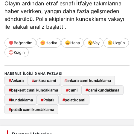
Olayın ardından etraf esnafı İtfaiye takımlarına
haber verirken, yangın daha fazla gelişmeden
söndürüldü. Polis ekiplerinin kundaklama vakayı
ile alakalı analiz başlattı.
Beğendim
Harika
Haha
Vay
Üzgün
Kızgın
HABERLE ILGILI DAHA FAZLASI
#
Ankara
#
ankara cami
#
ankara cami kundaklama
#
başkent cami kundaklama
#
cami
#
cami kundaklama
#
kundaklama
#
Polatlı
#
polatlı cami
#
polatlı cami kundaklama