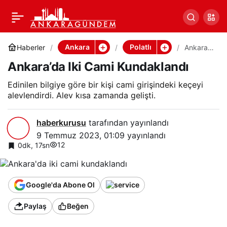
Ankara’da Iki Cami
Paylaş
Kundaklandı
Ankara
Polatlı
Haberler
Ankara’d
a Iki
Ankara’da Iki Cami Kundaklandı
Cami
Kundakl
andı
Edinilen bilgiye göre bir kişi cami girişindeki keçeyi
alevlendirdi. Alev kısa zamanda gelişti.
haberkurusu
tarafından yayınlandı
9 Temmuz 2023, 01:09
yayınlandı
12
0dk, 17sn
Google'da Abone Ol
Paylaş
Beğen