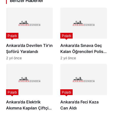
Benzer Haberler
Polatlı
Polatlı
Ankara’da Devrilen Tir’ın
Ankara’da Sınava Geç
Şoförü Yaralandı
Kalan Öğrencileri Polis
Yetiştirdi
2 yıl önce
2 yıl önce
Polatlı
Polatlı
Ankara’da Elektrik
Ankara’da Feci Kaza
Akımına Kapılan Çiftçi
Can Aldı