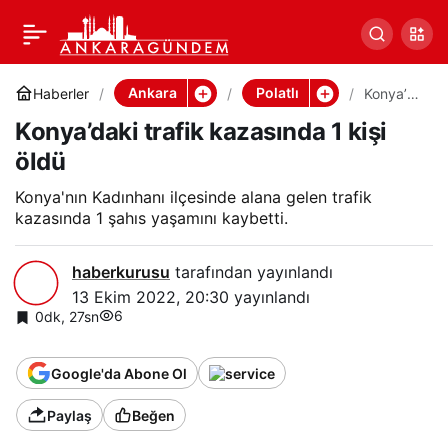
Konya’daki trafik
Paylaş
kazasında 1 kişi öldü
Ankara
Polatlı
Haberler
Konya’da
ki trafik
Konya’daki trafik kazasında 1 kişi
kazasınd
a 1 kişi
öldü
öldü
Konya'nın Kadınhanı ilçesinde alana gelen trafik
kazasında 1 şahıs yaşamını kaybetti.
haberkurusu
tarafından yayınlandı
13 Ekim 2022, 20:30
yayınlandı
6
0dk, 27sn
Google'da Abone Ol
Paylaş
Beğen