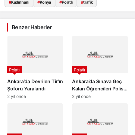
#
Kadınhanı
#
Konya
#
Polatlı
#
trafik
Benzer Haberler
Polatlı
Polatlı
Ankara’da Devrilen Tir’ın
Ankara’da Sınava Geç
Şoförü Yaralandı
Kalan Öğrencileri Polis
Yetiştirdi
2 yıl önce
2 yıl önce