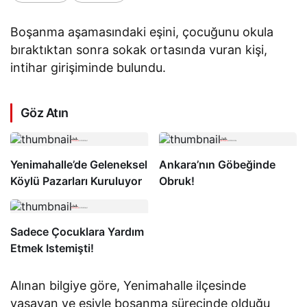
ar
Gir
işi
Boşanma aşamasındaki eşini, çocuğunu okula
mi
nd
bıraktıktan sonra sokak ortasında vuran kişi,
e
intihar girişiminde bulundu.
Bu
lu
nd
u
Göz Atın
Yenimahalle’de Geleneksel
Ankara’nın Göbeğinde
Köylü Pazarları Kuruluyor
Obruk!
Sadece Çocuklara Yardım
Etmek Istemişti!
Alınan bilgiye göre, Yenimahalle ilçesinde
yaşayan ve eşiyle boşanma sürecinde olduğu