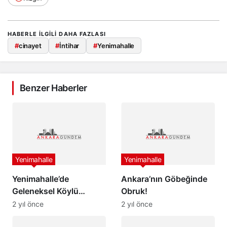
HABERLE ILGILI DAHA FAZLASI
#
cinayet
#
İntihar
#
Yenimahalle
Benzer Haberler
Yenimahalle
Yenimahalle
Yenimahalle’de
Ankara’nın Göbeğinde
Geleneksel Köylü
Obruk!
Pazarları Kuruluyor
2 yıl önce
2 yıl önce