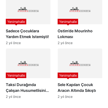
Yenimahalle
Yenimahalle
Sadece Çocuklara
Ostim’de Mourinho
Yardım Etmek Istemişti!
Lokması
2 yıl önce
2 yıl önce
Yenimahalle
Yenimahalle
Taksi Durağında
Sele Kapılan Çocuk
Çalışan Husumetlisini
Aracın Altında Sıkıştı
Vurdu… Ankara’da
2 yıl önce
2 yıl önce
Olaylı Akşam…