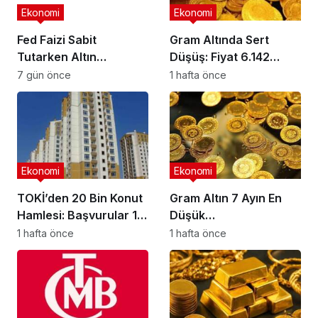
Ekonomi
Ekonomi
Fed Faizi Sabit
Gram Altında Sert
Tutarken Altın
Düşüş: Fiyat 6.142
Yükselişe Geçti
TL’ye Kadar Geriledi
7 gün önce
1 hafta önce
Ekonomi
Ekonomi
TOKİ’den 20 Bin Konut
Gram Altın 7 Ayın En
Hamlesi: Başvurular 15
Düşük
Haziran’da Başlıyor
Seviyesinde:6.046
1 hafta önce
1 hafta önce
TL’ye Düştü