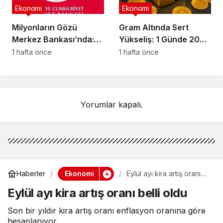
Ekonomi
Ekonomi
Milyonların Gözü
Gram Altında Sert
Merkez Bankası’nda:
Yükseliş: 1 Günde 200
Faiz Kararı Bugün Belli
TL’nin Üzerinde Artış
1 hafta önce
1 hafta önce
Oluyor
Yorumlar kapalı.
Ekonomi
Haberler
Eylül ayı kira artış oranı
belli oldu
Eylül ayı kira artış oranı belli oldu
Son bir yıldır kira artış oranı enflasyon oranına göre
hesaplanıyor.