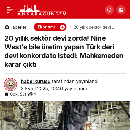
Eylül ayı kira artış oranı
0
Paylaş
belli oldu
Ekonomi
Haberler
20 yıllık sektör devi
zorda! Nine West’e bile
20 yıllık sektör devi zorda! Nine
üretim yapan Türk deri
devi konkordato istedi:
West’e bile üretim yapan Türk deri
Mahkemeden karar çıktı
devi konkordato istedi: Mahkemeden
karar çıktı
haberkurusu
tarafından yayınlandı
3 Eylül 2025, 10:46
yayınlandı
4
0dk, 53sn