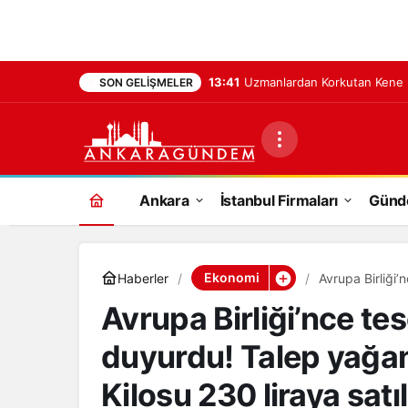
13:41
Uzmanlardan Korkutan Kene Uya
SON GELIŞMELER
Ankara
İstanbul Firmaları
Gün
Ekonomi
Haberler
Avrupa Birliği
hasat başladı: K
Avrupa Birliği’nce te
duyurdu! Talep yağan
Kilosu 230 liraya satı