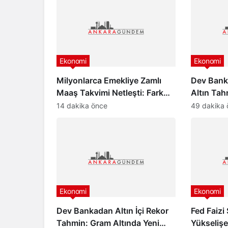
Ekonomi
Ekonomi
Milyonlarca Emekliye Zamlı
Dev Bank
Maaş Takvimi Netleşti: Fark
Altın Tah
Ödemeleri Ağustos’ta
4.900 Do
14 dakika önce
49 dakika 
Yapılacak
Ekonomi
Ekonomi
Dev Bankadan Altın İçi Rekor
Fed Faizi
Tahmin: Gram Altında Yeni
Yükselişe