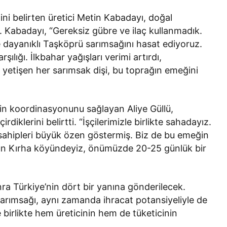
Oldu!
ini belirten üretici Metin Kabadayı, doğal
i. Kabadayı, “Gereksiz gübre ve ilaç kullanmadık.
e dayanıklı Taşköprü sarımsağını hasat ediyoruz.
şılığı. İlkbahar yağışları verimi artırdı,
yetişen her sarımsak dişi, bu toprağın emeğini
rin koordinasyonunu sağlayan Aliye Güllü,
rdiklerini belirtti. “İşçilerimizle birlikte sahadayız.
la sahipleri büyük özen göstermiş. Biz de bu emeğin
Bugün Kırha köyündeyiz, önümüzde 20-25 günlük bir
nra Türkiye’nin dört bir yanına gönderilecek.
sarımsağı, aynı zamanda ihracat potansiyeliyle de
e birlikte hem üreticinin hem de tüketicinin