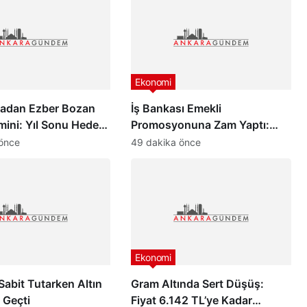
Ekonomi
adan Ezber Bozan
İş Bankası Emekli
mini: Yıl Sonu Hedefi
Promosyonuna Zam Yaptı:
lar
Ödenecek Yeni Rakam Belli
önce
49 dakika önce
Oldu!
Ekonomi
 Sabit Tutarken Altın
Gram Altında Sert Düşüş:
 Geçti
Fiyat 6.142 TL’ye Kadar