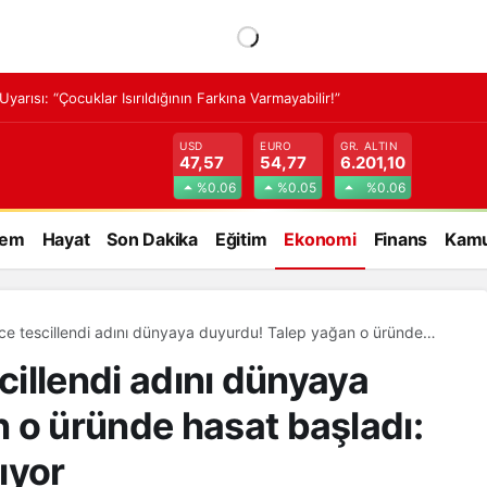
rısı: “Çocuklar Isırıldığının Farkına Varmayabilir!”
USD
EURO
GR. ALTIN
47,57
54,77
6.201,10
%0.06
%0.05
%0.06
dem
Hayat
Son Dakika
Eğitim
Ekonomi
Finans
Kamu
’nce tescillendi adını dünyaya duyurdu! Talep yağan o üründe
ilosu 230 liraya satılıyor
scillendi adını dünyaya
 o üründe hasat başladı:
lıyor