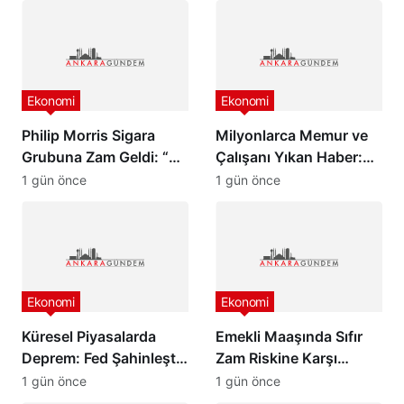
Ekonomi
Ekonomi
Philip Morris Sigara
Milyonlarca Memur ve
Grubuna Zam Geldi: “En
Çalışanı Yıkan Haber:
Pahalı Sigara 140 TL
Zam Oranlarında
1 gün önce
1 gün önce
Oldu”
Beklenmedik Gelişme!
Ekonomi
Ekonomi
Küresel Piyasalarda
Emekli Maaşında Sıfır
Deprem: Fed Şahinleşti,
Zam Riskine Karşı
Değerli Metaller Çakıldı!
Formül: Ak Parti Meclis
1 gün önce
1 gün önce
Grubu Harekete Geçti!