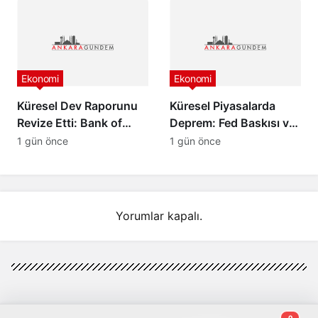
Ekonomi
Ekonomi
Küresel Dev Raporunu
Küresel Piyasalarda
Revize Etti: Bank of
Deprem: Fed Baskısı ve
America’dan Türkiye
Barış Rüzgarları Altını
1 gün önce
1 gün önce
İçin İyimser Analiz!
Çakıttı!
Yorumlar kapalı.
0