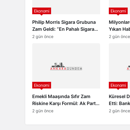
Ekonomi
Ekonomi
Philip Morris Sigara Grubuna
Milyonlar
Zam Geldi: “En Pahalı Sigara
Yıkan Ha
140 TL Oldu”
Beklenme
2 gün önce
2 gün önce
Ekonomi
Ekonomi
Emekli Maaşında Sıfır Zam
Küresel 
Riskine Karşı Formül: Ak Parti
Etti: Ban
Meclis Grubu Harekete Geçti!
Türkiye İç
2 gün önce
2 gün önce