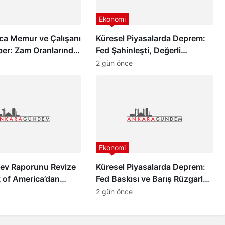
Ekonomi
ca Memur ve Çalışanı
Küresel Piyasalarda Deprem:
ber: Zam Oranlarında
Fed Şahinleşti, Değerli
dik Gelişme!
Metaller Çakıldı!
2 gün önce
Ekonomi
Dev Raporunu Revize
Küresel Piyasalarda Deprem:
k of America’dan
Fed Baskısı ve Barış Rüzgarları
in İyimser Analiz!
Altını Çakıttı!
2 gün önce