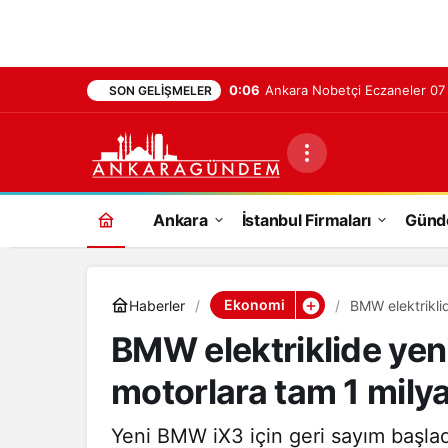
0:06
Ankara Nobetçi Eczaneler 0
SON GELIŞMELER
Ankara
İstanbul Firmaları
Gün
Ekonomi
Haberler
BMW elektrikli
BMW elektriklide yen
motorlara tam 1 milya
Yeni BMW iX3 için geri sayım başlad