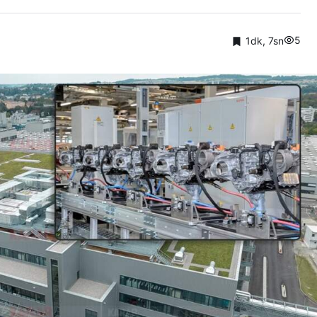
5
1dk, 7sn