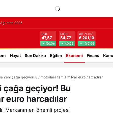
7 Ağustos 2026
USD
EURO
GR. ALTIN
47,57
54,77
6.201,10
%0.06
%0.05
%0.06
dem
Hayat
Son Dakika
Eğitim
Ekonomi
Finans
Kamu
de yeni çağa geçiyor! Bu motorlara tam 1 milyar euro harcadılar
i çağa geçiyor! Bu
r euro harcadılar
ı! Markanın en önemli projesi