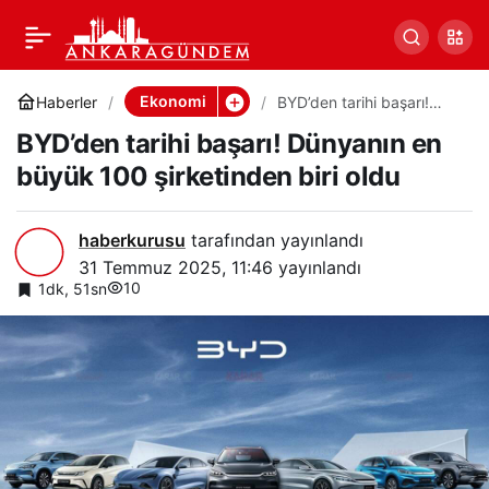
BYD’den tarihi başarı!
0
Paylaş
Dünyanın en büyük 100
Ekonomi
Haberler
BYD’den tarihi başarı!
Dünyanın en büyük 100
BYD’den tarihi başarı! Dünyanın en
şirketinden biri oldu
şirketinden biri oldu
büyük 100 şirketinden biri oldu
haberkurusu
tarafından yayınlandı
31 Temmuz 2025, 11:46
yayınlandı
10
1dk, 51sn