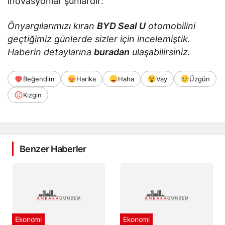
inovasyonlar şunlardır:
Önyargılarımızı kıran
BYD Seal U
otomobilini
geçtiğimiz günlerde sizler için incelemiştik.
Haberin detaylarına
buradan
ulaşabilirsiniz.
Beğendim
Harika
Haha
Vay
Üzgün
Kızgın
Benzer Haberler
Ekonomi
Ekonomi