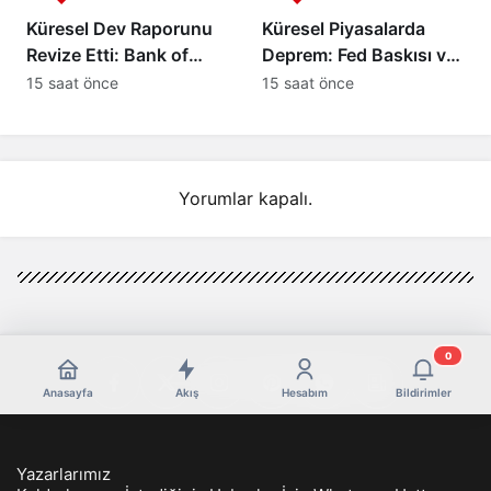
Küresel Dev Raporunu
Küresel Piyasalarda
Revize Etti: Bank of
Deprem: Fed Baskısı ve
America’dan Türkiye
Barış Rüzgarları Altını
15 saat önce
15 saat önce
İçin İyimser Analiz!
Çakıttı!
Yorumlar kapalı.
0
Anasayfa
Akış
Hesabım
Bildirimler
Yazarlarımız