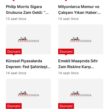
Philip Morris Sigara
Milyonlarca Memur ve
Grubuna Zam Geldi: “En
Çalışanı Yıkan Haber:
Pahalı Sigara 140 TL
Zam Oranlarında
13 saat önce
14 saat önce
Oldu”
Beklenmedik Gelişme!
Ekonomi
Ekonomi
Küresel Piyasalarda
Emekli Maaşında Sıfır
Deprem: Fed Şahinleşti,
Zam Riskine Karşı
Değerli Metaller Çakıldı!
Formül: Ak Parti Meclis
14 saat önce
14 saat önce
Grubu Harekete Geçti!
Ekonomi
Ekonomi