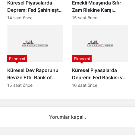
Küresel Piyasalarda
Emekli Maaşında Sıfır
Deprem: Fed Şahinleşti,
Zam Riskine Karşı
Değerli Metaller Çakıldı!
Formül: Ak Parti Meclis
14 saat önce
15 saat önce
Grubu Harekete Geçti!
Ekonomi
Ekonomi
Küresel Dev Raporunu
Küresel Piyasalarda
Revize Etti: Bank of
Deprem: Fed Baskısı ve
America’dan Türkiye
Barış Rüzgarları Altını
15 saat önce
16 saat önce
İçin İyimser Analiz!
Çakıttı!
Yorumlar kapalı.