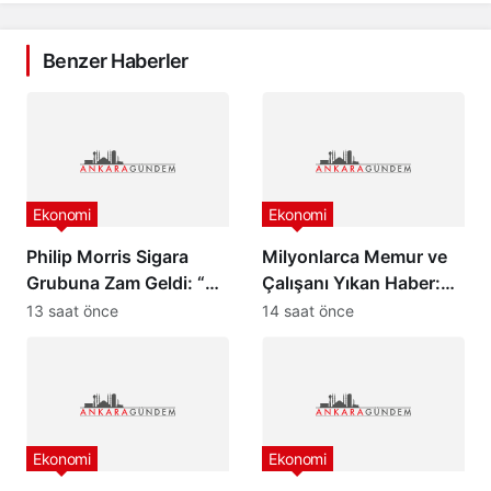
Benzer Haberler
Ekonomi
Ekonomi
Philip Morris Sigara
Milyonlarca Memur ve
Grubuna Zam Geldi: “En
Çalışanı Yıkan Haber:
Pahalı Sigara 140 TL
Zam Oranlarında
13 saat önce
14 saat önce
Oldu”
Beklenmedik Gelişme!
Ekonomi
Ekonomi