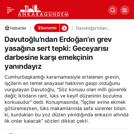
Davutoğlu’ndan
0
Paylaş
Erdoğan’ın grev yasağına
Ekonomi
Haberler
Davutoğlu’ndan
Erdoğan’ın grev yasağına
Davutoğlu’ndan Erdoğan’ın grev
sert tepki: Geceyarısı
sert tepki: Geceyarısı
darbesine karşı
yasağına sert tepki: Geceyarısı
emekçinin yanındayız
darbesine karşı emekçinin
darbesine karşı
yanındayız
emekçinin yanındayız
Cumhurbaşkanlığı kararnamesiyle ertelenen grevin,
işçilerin en temel anayasal hakkının gaspı olduğunu
vurgulayan Davutoğlu, "Söz konusu olan milli güvenlik
değil; iktidarın rant, lüks ve keyif düzeninin bozulma
korkusudur" dedi. Konuşmasında, "İşçiler evine ekmek
götüremezken, lüks makamlarında sefa sürenler bilsin
ki, kurdukları bu yoz düzen yıkıldığında enkazın altında
ilk onlar kalacak" sözleri dikkat çekti.