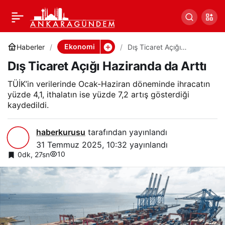
Dış Ticaret Açığı
0
Paylaş
Haziranda da Arttı
Ekonomi
Haberler
Dış Ticaret Açığı
Haziranda da Arttı
Dış Ticaret Açığı Haziranda da Arttı
TÜİK’in verilerinde Ocak-Haziran döneminde ihracatın
yüzde 4,1, ithalatın ise yüzde 7,2 artış gösterdiği
kaydedildi.
haberkurusu
tarafından yayınlandı
31 Temmuz 2025, 10:32
yayınlandı
10
0dk, 27sn