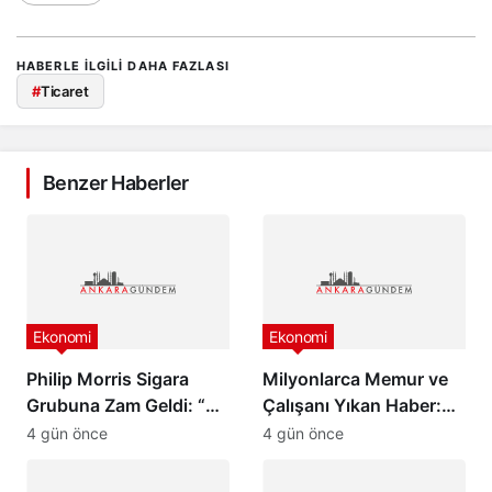
HABERLE ILGILI DAHA FAZLASI
#
Ticaret
Benzer Haberler
Ekonomi
Ekonomi
Philip Morris Sigara
Milyonlarca Memur ve
Grubuna Zam Geldi: “En
Çalışanı Yıkan Haber:
Pahalı Sigara 140 TL
Zam Oranlarında
4 gün önce
4 gün önce
Oldu”
Beklenmedik Gelişme!