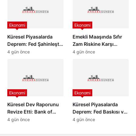
Ekonomi
Ekonomi
Küresel Piyasalarda
Emekli Maaşında Sıfır
Deprem: Fed Şahinleşti,
Zam Riskine Karşı
Değerli Metaller Çakıldı!
Formül: Ak Parti Meclis
4 gün önce
4 gün önce
Grubu Harekete Geçti!
Ekonomi
Ekonomi
Küresel Dev Raporunu
Küresel Piyasalarda
Revize Etti: Bank of
Deprem: Fed Baskısı ve
America’dan Türkiye
Barış Rüzgarları Altını
4 gün önce
4 gün önce
İçin İyimser Analiz!
Çakıttı!