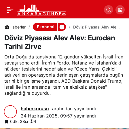
Döviz Piyasası Alev Alev:
0
Paylaş
Eurodan Tarihi Zirve
Ekonomi
Haberler
Döviz Piyasası Alev Alev:
Eurodan Tarihi Zirve
Döviz Piyasası Alev Alev: Eurodan
Tarihi Zirve
Orta Doğu'da tansiyonu 12 gündür yükselten İsrail-İran
savaşı sona erdi. İran'ın Fordo, Natanz ve İsfahan'daki
nükleer tesislerini hedef alan ve "Gece Yarısı Çekici"
adı verilen operasyonla derinleşen çatışmalarda bugün
tarihi bir gelişme yaşandı. ABD Başkanı Donald Trump,
İsrail ile İran arasında "tam ve eksiksiz ateşkes"
sağlandığını duyurdu.
haberkurusu
tarafından yayınlandı
24 Haziran 2025, 09:57
yayınlandı
4
0dk, 38sn