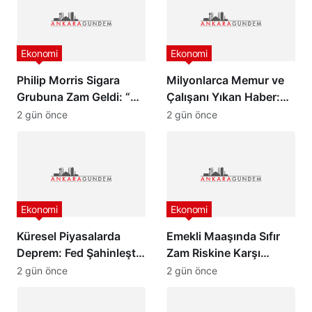
Ekonomi
Ekonomi
Philip Morris Sigara
Milyonlarca Memur ve
Grubuna Zam Geldi: “En
Çalışanı Yıkan Haber:
Pahalı Sigara 140 TL
Zam Oranlarında
2 gün önce
2 gün önce
Oldu”
Beklenmedik Gelişme!
Ekonomi
Ekonomi
Küresel Piyasalarda
Emekli Maaşında Sıfır
Deprem: Fed Şahinleşti,
Zam Riskine Karşı
Değerli Metaller Çakıldı!
Formül: Ak Parti Meclis
2 gün önce
2 gün önce
Grubu Harekete Geçti!