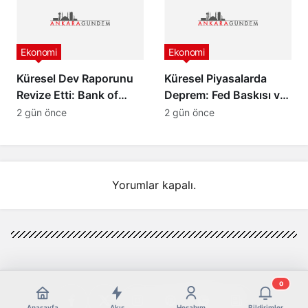
Ekonomi
Ekonomi
Küresel Dev Raporunu
Küresel Piyasalarda
Revize Etti: Bank of
Deprem: Fed Baskısı ve
America’dan Türkiye
Barış Rüzgarları Altını
2 gün önce
2 gün önce
İçin İyimser Analiz!
Çakıttı!
Yorumlar kapalı.
0
Anasayfa
Akış
Hesabım
Bildirimler