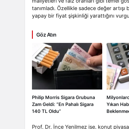
maliyetleri ve faiz oranları gibi temel g
tanımladı. Özellikle sadece değer artışı 
yapay bir fiyat şişkinliği yarattığını vurgu
Göz Atın
Philip Morris Sigara Grubuna
Milyonlar
Zam Geldi: “En Pahalı Sigara
Yıkan Hab
140 TL Oldu”
Beklenmed
Prof. Dr. İnce Yenilmez ise, konut piyasas