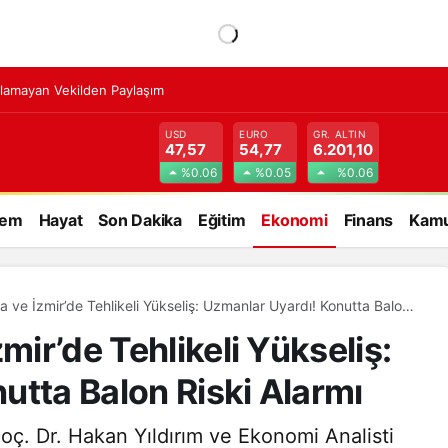
lamayan Vekilden Paylaşım
USD
EURO
GR. ALTIN
47,57
54,77
6.201,10
%0.06
%0.05
%0.06
dem
Hayat
Son Dakika
Eğitim
Ekonomi
Finans
Kamu
a ve İzmir’de Tehlikeli Yükseliş: Uzmanlar Uyardı! Konutta Balon
mir’de Tehlikeli Yükseliş:
utta Balon Riski Alarmı
Doç. Dr. Hakan Yıldırım ve Ekonomi Analisti