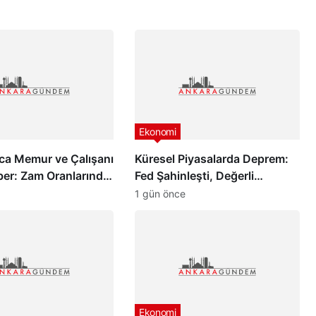
Ekonomi
ca Memur ve Çalışanı
Küresel Piyasalarda Deprem:
ber: Zam Oranlarında
Fed Şahinleşti, Değerli
dik Gelişme!
Metaller Çakıldı!
1 gün önce
Ekonomi