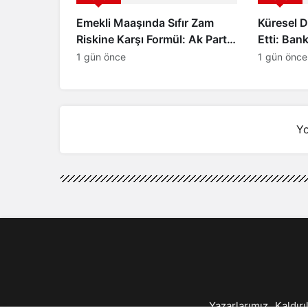
Emekli Maaşında Sıfır Zam
Küresel 
Riskine Karşı Formül: Ak Parti
Etti: Ban
Meclis Grubu Harekete Geçti!
Türkiye İç
1 gün önce
1 gün önce
Yo
Yazarlarımız
Kaldırı