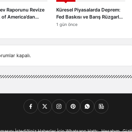
Dev Raporunu Revize
Küresel Piyasalarda Deprem:
k of America’dan
Fed Baskısı ve Barış Rüzgarları
in İyimser Analiz!
Altını Çakıttı!
1 gün önce
rumlar kapalı.
lmasını İstediğiniz Haberler İçin Whatsapp Hattı:
Hesabım
Gizli