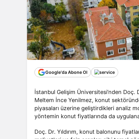
Google'da Abone Ol
İstanbul Gelişim Üniversitesi’nden Doç. 
Meltem İnce Yenilmez, konut sektöründek
piyasaları üzerine geliştirdikleri analiz mo
yöntemin konut fiyatlarında da uygulanab
Doç. Dr. Yıldırım, konut balonunu fiyatlar