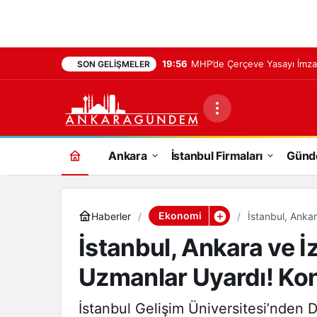
19:56
MHP’de Çerçeve Yasayı İmza
SON GELIŞMELER
Ankara
İstanbul Firmaları
Gün
Ekonomi
Haberler
İstanbul, Ankar
Riski Alarmı
İstanbul, Ankara ve İz
Uzmanlar Uyardı! Kon
İstanbul Gelişim Üniversitesi’nden 