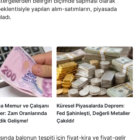
östergelerden belirgin biçimde sapması olarak
beklentisiyle yapılan alım-satımların, piyasada
ladı.
ca Memur ve Çalışanı
Küresel Piyasalarda Deprem:
er: Zam Oranlarında
Fed Şahinleşti, Değerli Metaller
ik Gelişme!
Çakıldı!
ında balonun tespiti için fiyat-kira ve fiyat-gelir