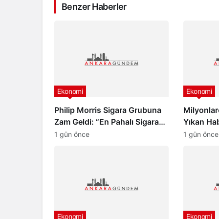
Benzer Haberler
Ekonomi
Ekonomi
Philip Morris Sigara Grubuna
Milyonlar
Zam Geldi: “En Pahalı Sigara
Yıkan Ha
140 TL Oldu”
Beklenme
1 gün önce
1 gün önce
Ekonomi
Ekonomi