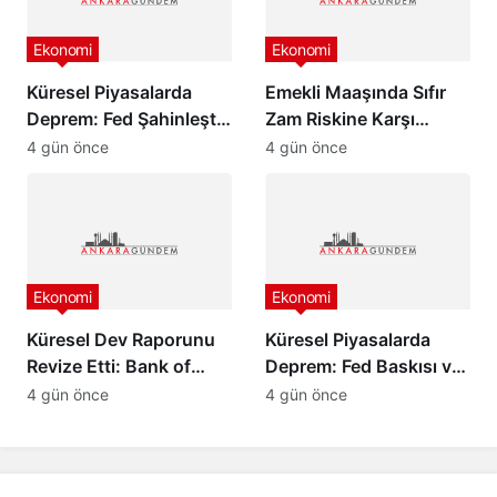
Ekonomi
Ekonomi
Küresel Piyasalarda
Emekli Maaşında Sıfır
Deprem: Fed Şahinleşti,
Zam Riskine Karşı
Değerli Metaller Çakıldı!
Formül: Ak Parti Meclis
4 gün önce
4 gün önce
Grubu Harekete Geçti!
Ekonomi
Ekonomi
Küresel Dev Raporunu
Küresel Piyasalarda
Revize Etti: Bank of
Deprem: Fed Baskısı ve
America’dan Türkiye
Barış Rüzgarları Altını
4 gün önce
4 gün önce
İçin İyimser Analiz!
Çakıttı!