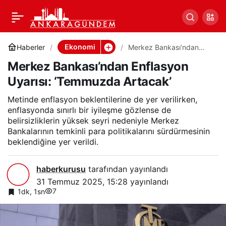
Merkez Bankası’ndan
0
Paylaş
Enflasyon Uyarısı:
Ekonomi
Haberler
Merkez Bankası’ndan
Enflasyon Uyarısı:
Merkez Bankası’ndan Enflasyon
‘Temmuzda Artacak’
‘Temmuzda Artacak’
Uyarısı: ‘Temmuzda Artacak’
Metinde enflasyon beklentilerine de yer verilirken,
enflasyonda sınırlı bir iyileşme gözlense de
belirsizliklerin yüksek seyri nedeniyle Merkez
Bankalarının temkinli para politikalarını sürdürmesinin
beklendiğine yer verildi.
haberkurusu
tarafından yayınlandı
31 Temmuz 2025, 15:28
yayınlandı
7
1dk, 1sn