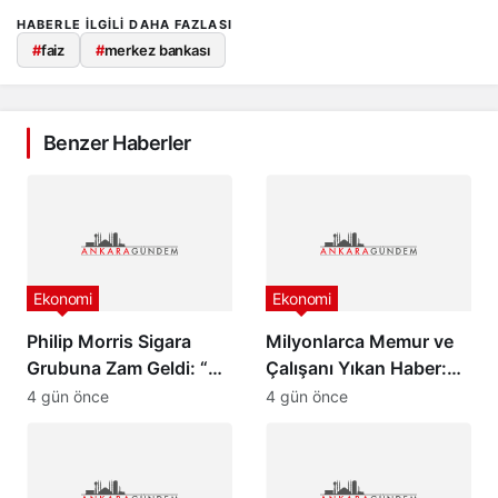
HABERLE ILGILI DAHA FAZLASI
#
faiz
#
merkez bankası
Benzer Haberler
Ekonomi
Ekonomi
Philip Morris Sigara
Milyonlarca Memur ve
Grubuna Zam Geldi: “En
Çalışanı Yıkan Haber:
Pahalı Sigara 140 TL
Zam Oranlarında
4 gün önce
4 gün önce
Oldu”
Beklenmedik Gelişme!